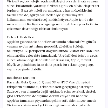
Vision Pro, teknolojik açıdan etkileyici olsa da, fiyatı ve uzun
süreli kullanımda yarattığı fiziksel ağırlık en büyük eleştirileri
topluyor. Bazı teknoloji yorumcuları, cihazın özelliklerini
takdir etse de, ağır yapısı nedeniyle günlük hayatta
kullanımının zor olabileceğini düşünüyor. Apple içinde de
mevcut modelin fiyatı ve ağırlığı nedeniyle bazı yöneticilerin
çekimser davrandığı iddiaları bulunuyor.
Gelecek Hedefleri
Apple’ın gelecekteki hedefleri arasında daha hafif ve günlük
yaşama uygun artırılmış gerçeklik gözlükleri olduğu
belirtiliyor. Bu perspektif doğrultusunda, Vision Pro son ürün
olmayabilir; gelecekte tanıtılacak AR gözlükleri için bir geçiş
süreci olarak değerlendirilebilir. Kısacası, Apple, mevcut
büyük ve pahalı başlıktan daha pratik bir teknolojiye geçiş
yapma peşinde olabilir.
Rekabetin Durumu
Pazarda Meta Quest 3, Quest 3S ve HTC Vive gibi güçlü
rakiplerin bulunması, rekabetin sert geçtiğini gösteriyor.
Sadece oyun alanında değil, eğitim, üretim ve teknik destek
gibi sektörlerde de büyüme devam ediyor. Bu nedenle,
Apple’ın tamamen piyasadan çekilmesi beklenmiyor; ancak
Vision serisinin nasıl şekilleneceği önümüzdeki yıllarda