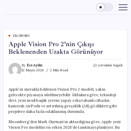
Skip
to
content
EKONOMI
Apple Vision Pro 2’nin Çıkışı
Beklenenden Uzakta Görünüyor
Apple
By
Ece Aydın
yorumlar kapalı
Vision
12 Mayıs 2026
2 Min Read
Pro
2’nin
Çıkışı
Apple’ın merakla beklenen Vision Pro 2 modeli, yakın
Beklenenden
gelecekte piyasaya sürülmeyebilir. İddialara göre, teknoloji
Uzakta
Görünüyor
devi, yeni nesil başlık yerine yapay zeka tabanlı cihazlar,
için
kameralı AirPods ve artırılmış gerçeklik (AR) gözlükleri gibi
projelere daha fazla odaklanmış durumda.
Bloomberg’den Mark Gurman’ın aktardığına göre, Apple yeni
Vision Pro modelini en erken 2028’de tanıtmayı planlıyor. Bu