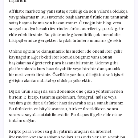
taşlarıdır.
Affiliate marketing yani satış ortaklığı da son yıllarda oldukça
yaygınlaşmıştır. Bu sistemde başkalarının ürünlerini tanıtarak
satış başına komisyon kazanırsınız. Örneğin bir blog veya
sosyal medya hesabı üzerinden ürün önerileri yaparak gelir
elde edebilirsiniz. Bu yöntemde güvenilirlik çok önemlidir;
takipçilerinize gerçekten faydalı ürünler sunmanız gerekir.
Online eğitim ve danışmanlık hizmetleri de önemli bir gelir
kaynağıdır. Eğer belirli bir konuda bilginiz varsa bunu
başkalarına öğreterek para kazanabilirsiniz. Udemy gibi
platformlarda kurs hazırlayabilir veya birebir danışmanlık
hizmeti verebilirsiniz. Özellikle yazılım, dil eğitimi ve kişisel
gelişim alanlarında talep oldukça yüksektir.
Dijital ürün satışı da son dönemde öne çıkan yöntemlerden
biridir. E-kitap, tasarım şablonları, fotoğraf, müzik veya
yazılım gibi dijital ürünler hazırlayarak satışa sunabilirsiniz.
Bu ürünlerin en büyük avantajı, bir kez üretildikten sonra
sınırsız sayıda satılabilmesidir. Bu da pasif gelir elde etme
imkânı sağlar.
Kripto para ve borsa gibi yatırım araçları da internet
üzerinden kazanç sağlama yolları arasında yer alır. Ancak bu