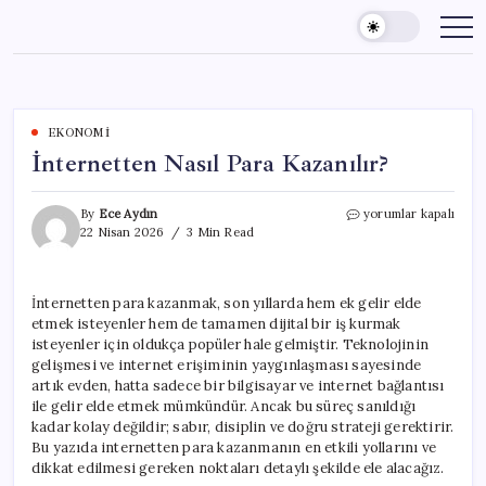
Skip
to
content
EKONOMI
İnternetten Nasıl Para Kazanılır?
İnternetten
By
Ece Aydın
yorumlar kapalı
Nasıl
22 Nisan 2026
3 Min Read
Para
Kazanılır?
için
İnternetten para kazanmak, son yıllarda hem ek gelir elde
etmek isteyenler hem de tamamen dijital bir iş kurmak
isteyenler için oldukça popüler hale gelmiştir. Teknolojinin
gelişmesi ve internet erişiminin yaygınlaşması sayesinde
artık evden, hatta sadece bir bilgisayar ve internet bağlantısı
ile gelir elde etmek mümkündür. Ancak bu süreç sanıldığı
kadar kolay değildir; sabır, disiplin ve doğru strateji gerektirir.
Bu yazıda internetten para kazanmanın en etkili yollarını ve
dikkat edilmesi gereken noktaları detaylı şekilde ele alacağız.