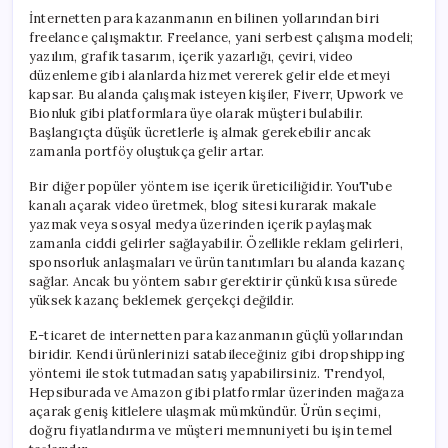
İnternetten para kazanmanın en bilinen yollarından biri
freelance çalışmaktır. Freelance, yani serbest çalışma modeli;
yazılım, grafik tasarım, içerik yazarlığı, çeviri, video
düzenleme gibi alanlarda hizmet vererek gelir elde etmeyi
kapsar. Bu alanda çalışmak isteyen kişiler, Fiverr, Upwork ve
Bionluk gibi platformlara üye olarak müşteri bulabilir.
Başlangıçta düşük ücretlerle iş almak gerekebilir ancak
zamanla portföy oluştukça gelir artar.
Bir diğer popüler yöntem ise içerik üreticiliğidir. YouTube
kanalı açarak video üretmek, blog sitesi kurarak makale
yazmak veya sosyal medya üzerinden içerik paylaşmak
zamanla ciddi gelirler sağlayabilir. Özellikle reklam gelirleri,
sponsorluk anlaşmaları ve ürün tanıtımları bu alanda kazanç
sağlar. Ancak bu yöntem sabır gerektirir çünkü kısa sürede
yüksek kazanç beklemek gerçekçi değildir.
E-ticaret de internetten para kazanmanın güçlü yollarından
biridir. Kendi ürünlerinizi satabileceğiniz gibi dropshipping
yöntemi ile stok tutmadan satış yapabilirsiniz. Trendyol,
Hepsiburada ve Amazon gibi platformlar üzerinden mağaza
açarak geniş kitlelere ulaşmak mümkündür. Ürün seçimi,
doğru fiyatlandırma ve müşteri memnuniyeti bu işin temel