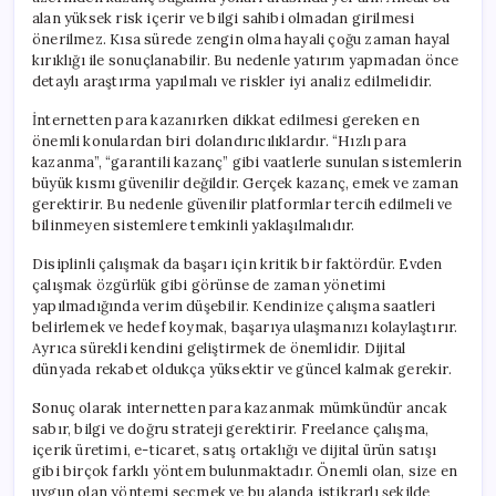
alan yüksek risk içerir ve bilgi sahibi olmadan girilmesi
önerilmez. Kısa sürede zengin olma hayali çoğu zaman hayal
kırıklığı ile sonuçlanabilir. Bu nedenle yatırım yapmadan önce
detaylı araştırma yapılmalı ve riskler iyi analiz edilmelidir.
İnternetten para kazanırken dikkat edilmesi gereken en
önemli konulardan biri dolandırıcılıklardır. “Hızlı para
kazanma”, “garantili kazanç” gibi vaatlerle sunulan sistemlerin
büyük kısmı güvenilir değildir. Gerçek kazanç, emek ve zaman
gerektirir. Bu nedenle güvenilir platformlar tercih edilmeli ve
bilinmeyen sistemlere temkinli yaklaşılmalıdır.
Disiplinli çalışmak da başarı için kritik bir faktördür. Evden
çalışmak özgürlük gibi görünse de zaman yönetimi
yapılmadığında verim düşebilir. Kendinize çalışma saatleri
belirlemek ve hedef koymak, başarıya ulaşmanızı kolaylaştırır.
Ayrıca sürekli kendini geliştirmek de önemlidir. Dijital
dünyada rekabet oldukça yüksektir ve güncel kalmak gerekir.
Sonuç olarak internetten para kazanmak mümkündür ancak
sabır, bilgi ve doğru strateji gerektirir. Freelance çalışma,
içerik üretimi, e-ticaret, satış ortaklığı ve dijital ürün satışı
gibi birçok farklı yöntem bulunmaktadır. Önemli olan, size en
uygun olan yöntemi seçmek ve bu alanda istikrarlı şekilde