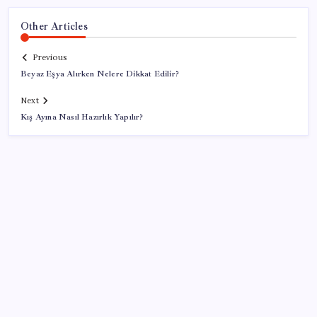
Other Articles
Previous
Beyaz Eşya Alırken Nelere Dikkat Edilir?
Next
Kış Ayına Nasıl Hazırlık Yapılır?
SON YAZILAR
YENİ Parti’nin Bilecik Merkez Kurucu İlçe Başkanı