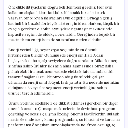
Öncelikle ihtiyaçların doğru belirlenmesi gerekir. Her evin
kullanım alışkanlıkları farklıdır. Kalabalık bir aile ile tek
yaşayan bir bireyin ihtiyaçları aynı değildir. Örneğin geniş
hacimli bir buzdolabı büyük aileler için ideal olurken, küçük bir
ev için gereksiz olabilir. Aynı şekilde çamaşır makinesinde
kapasite seçimi de oldukça önemlidir. Gereğinden büyük bir
makine hem enerji hem de su israfına neden olabilir.
Enerji verimliliği, beyaz eşya seçiminde en önemli
kriterlerden biridir. Günümüzde enerji sınıfları A’dan
başlayarak daha aşağı seviyelere doğru sıralanır. Yüksek enerji
sınıfına sahip ürünler ilk satın alma aşamasında biraz daha
pahalı olabilir ancak uzun vadede elektrik faturasında ciddi
tasarruf sağlar. Özellikle buzdolabı gibi sürekli çalışan
cihazlarda enerji sınıfı büyük fark yaratır. Bu nedenle mümkün
olduğunca A veya üst segment enerji verimliliğine sahip
ürünler tercih edilmelidir.
Ürünün teknik özellikleri de dikkat edilmesi gereken bir diğer
önemli konudur. Çamaşır makinelerinde devir hızı, program
çeşitliliği ve sessiz çalışma özelliği önemli faktörlerdir. Bulaşık
makinelerinde ise yıkama programları, su tüketimi ve kurutma
performansı öne çıkar. Buzdolaplarında no-frost özelliği, iç