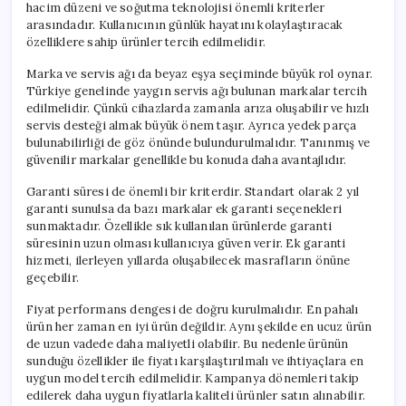
hacim düzeni ve soğutma teknolojisi önemli kriterler
arasındadır. Kullanıcının günlük hayatını kolaylaştıracak
özelliklere sahip ürünler tercih edilmelidir.
Marka ve servis ağı da beyaz eşya seçiminde büyük rol oynar.
Türkiye genelinde yaygın servis ağı bulunan markalar tercih
edilmelidir. Çünkü cihazlarda zamanla arıza oluşabilir ve hızlı
servis desteği almak büyük önem taşır. Ayrıca yedek parça
bulunabilirliği de göz önünde bulundurulmalıdır. Tanınmış ve
güvenilir markalar genellikle bu konuda daha avantajlıdır.
Garanti süresi de önemli bir kriterdir. Standart olarak 2 yıl
garanti sunulsa da bazı markalar ek garanti seçenekleri
sunmaktadır. Özellikle sık kullanılan ürünlerde garanti
süresinin uzun olması kullanıcıya güven verir. Ek garanti
hizmeti, ilerleyen yıllarda oluşabilecek masrafların önüne
geçebilir.
Fiyat performans dengesi de doğru kurulmalıdır. En pahalı
ürün her zaman en iyi ürün değildir. Aynı şekilde en ucuz ürün
de uzun vadede daha maliyetli olabilir. Bu nedenle ürünün
sunduğu özellikler ile fiyatı karşılaştırılmalı ve ihtiyaçlara en
uygun model tercih edilmelidir. Kampanya dönemleri takip
edilerek daha uygun fiyatlarla kaliteli ürünler satın alınabilir.