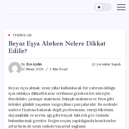
Skip
to
content
TEKNOLOJI
Beyaz Eşya Alırken Nelere Dikkat
Edilir?
Beyaz
By
Ece Aydın
yorumlar kapalı
Eşya
22 Nisan 2026
3 Min Read
Alırken
Nelere
Dikkat
Beyaz eşya almak, uzun yıllar kullanılacak bir yatırım olduğu
Edilir?
için oldukça dikkatli karar verilmesi gereken bir süreçtir.
için
Buzdolabı, çamaşır makinesi, bulaşık makinesi ve fırın gibi
ürünler günlük yaşamın vazgeçilmez parçalarıdır. Bu nedenle
sadece fiyatına bakarak değil; performans, enerji tüketimi,
dayanıklılık ve servis ağı gibi birçok faktörü göz önünde
bulundurmak gerekir. Doğru seçim yapıldığında hem konfor
artar hem de uzun vadede tasarruf sağlanır.