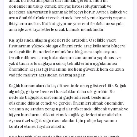
ancak bu noktada planlı davranmak gerekir. İndirim
dönemlerini takip etmek, ihtiyaç listesi oluşturmak ve
gereksiz alışverişten kaçınmak bütçeyi korur. Ayrıca kaliteli ve
uzun ömürlü ürünler tercih etmek, her yıl yeni alışveriş yapma
ihtiyacını azaltır. Kat kat giyinme yöntemi ile daha az sayıda
ama işlevsel kıyafetlerle sıcak kalmak mümkündür.
Kış aylarında ulaşım giderleri de artabilir. Özellikle yakıt
fiyatlarının yüksek olduğu dönemlerde araç kullanımı bütçeyi
zorlayabilir. Bu nedenle mümkün olduğunca toplu taşıma
tercih edilmesi, araç bakımlarının zamanında yapılması ve
yakıt tasarrufu sağlayan sürüş tekniklerinin uygulanması
önemlidir. Kış lastiği kullanımı ise hem güvenlik hem de uzun
vadede maliyet açısından avantaj sağlar.
Sağlık harcamaları da kış döneminde artış gösterebilir. Soğuk
algınlığı, grip ve benzeri hastalıklar daha sık görülür. Bu
nedenle bağışıklık sistemini güçlendirecek beslenme
düzenine dikkat etmek ve gerekli önlemleri almak önemlidir.
Vitamin açısından zengin gıdalar tüketmek, düzenli uyumak ve
hijyen kurallarına dikkat etmek sağlık giderlerini azaltabilir.
Ayrıca özel sağlık sigortası olanlar için poliçe kapsamını
kontrol etmek faydalı olabilir.