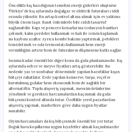
Öncelikle kış hazırlığının temelini enerji giderleri oluşturur.
Türkiye’de kış aylarında doğalgaz ve elektrik faturaları ciddi
oranda yükselir. Bu artışı kontrol altına almak için ev yalıtımı
büyük önem taşır. Basit önlemlerle bile ciddi tasarruf
sağlanabilir. Kapı ve pencere kenarlarına izolasyon bantları
çekmek, kalın perdeler kullanmak ve halı ile zemin kaplamak
ısı kaybını azaltır. Ayrıca kombi bakımı yaptırmak, petekleri
temizletmek ve oda termostatı kullanmak hem enerji
verimliliğini artırır hem de faturaların düşmesine katkı sağlar.
Isınma kadar önemli bir diğer konu da gıda planlamasıdır. Kış
aylarında sebze ve meyve fiyatları artış gösterebilir. Bu
nedenle yaz ve sonbahar döneminde yapılan hazırlıklar kışın
bütçeyi rahatlatır. Evde yapılan konserve, turşu, reçel ve
kurutulmuş gıdalar hem ekonomik hem de sağlıklı bir
alternatiftir. Toplu alışveriş yapmak, mevsim ürünlerine
yönelmek ve gereksiz harcamalardan kaçınmak da gıda
bütçesini kontrol altında tutar. Özellikle yerel pazarlardan
alışveriş yapmak, marketlere göre daha uygun fiyatlar
sunabilir.
Giyim harcamaları da kış bütçesinde önemli bir yer tutar.
Soğuk hava koşullarına uygun kıyafetler almak kaçınılmazdır