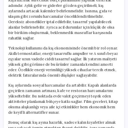
Kışa hazırlık sürecinde bütçe planlaması yapmak en kritik
adımdır. Aylık gelir ve giderler gözden geçirilmeli, kış
aylarında artacak kalemler belirlenmelidir. Isınma, gıda ve
ulaşım gibi zorunlu harcamalar önceliklendirilmelidir.
Gereksiz abonelikler iptal edilebilir, tasarruf yapılabilecek
alanlar belirlenebilir. Ayrıca acil durumlar için küçük de olsa
bir birikim oluşturmak, beklenmedik masraflar karşısında
rahatlık sağlar.
Teknoloji kullanımı da kış ekonomisinde önemli bir rol oynar.
Akıllı termostatlar, enerji tasarruflu ampuller ve A sınıfı beyaz
eşyalar uzun vadede ciddi tasarruf sağlar. İlk yatırım maliyeti
yüksek gibi görünse de bu ürünler zamanla kendini amorti
eder. Özellikle enerji verimliliği yüksek cihazlar tercih etmek,
elektrik faturalarında önemli düşüşler sağlayabilir.
Kış aylarında sosyal harcamalar da artabilir. Kapalı alanlarda
geçirilen zamanın artması, kafe ve restoran harcamalarını
yükseltebilir. Bu noktada evde vakit geçirmeyi teşvik eden
aktiviteler planlamak bütçeye katkı sağlar. Film geceleri, kitap
okuma alışkanlığı veya aile içi etkinlikler hem ekonomik hem
de keyifli alternatifler sunar.
Sonuç olarak kış ayına hazırlık, sadece kalın kıyafetler almak
veya yakacak temin etmekten ibaret değildir. Aynı zamanda