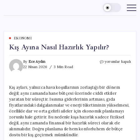
Skip
to
content
EKONOMI
Kış Ayına Nasıl Hazırlık Yapılır?
Kış
By
Ece Aydın
yorumlar kapalı
Ayına
22 Nisan 2026
3 Min Read
Nasıl
Hazırlık
Yapılır?
Kış ayları, yalnızca hava koşullarının zorlaştığı bir dönem
için
değil; aynı zamanda hane bütçesi üzerinde ciddi etkiler
yaratan bir süreçtir. Isınma giderlerinin artması, gıda
fiyatlarındaki dalgalanmalar ve enerji tüketiminin yükselmesi,
özellikle dar ve orta gelirli aileler için ekonomik planlamayı
zorunlu hale getirir. Bu nedenle kışa hazırlık sadece fiziksel
değil, aynı zamanda finansal bir hazırlık süreci olarak ele
alınmalıdır. Doğru planlama ile hem konforlu hem de bütçe
dostu bir kış geçirmek mümkündür.