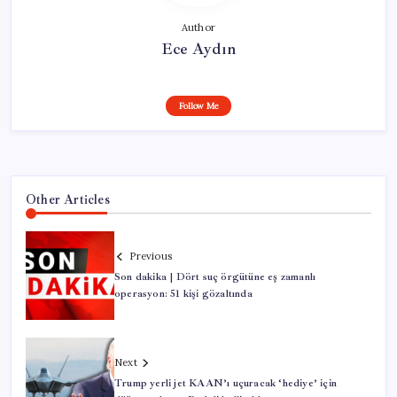
Author
Ece Aydın
Follow Me
Other Articles
Previous
Son dakika | Dört suç örgütüne eş zamanlı
operasyon: 51 kişi gözaltında
Next
Trump yerli jet KAAN’ı uçuracak ‘hediye’ için