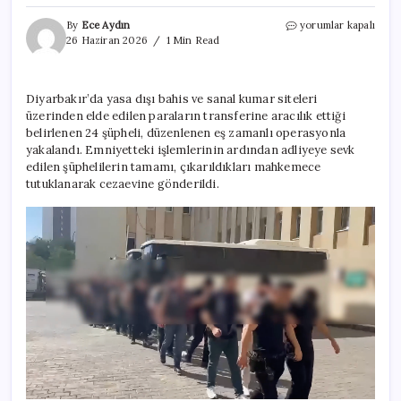
Diyarbakır’da
By
Ece Aydın
yorumlar kapalı
sanal
26 Haziran 2026
1 Min Read
kumar
operasyonu:
Dudak
Diyarbakır’da yasa dışı bahis ve sanal kumar siteleri
uçuklatan
üzerinden elde edilen paraların transferine aracılık ettiği
işlem
hacmi!
belirlenen 24 şüpheli, düzenlenen eş zamanlı operasyonla
için
yakalandı. Emniyetteki işlemlerinin ardından adliyeye sevk
edilen şüphelilerin tamamı, çıkarıldıkları mahkemece
tutuklanarak cezaevine gönderildi.