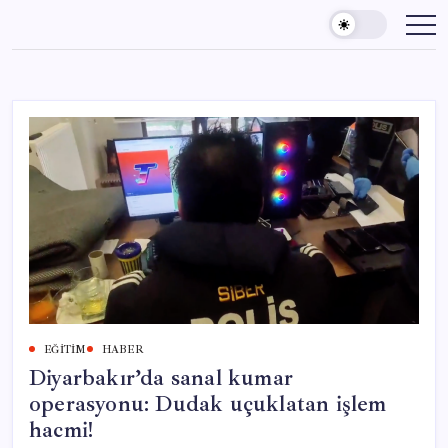
Skip
to
content
EĞITIM
HABER
Diyarbakır’da sanal kumar
operasyonu: Dudak uçuklatan işlem
hacmi!