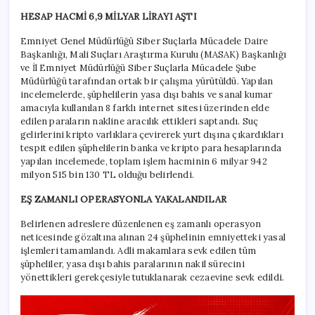
HESAP HACMİ 6,9 MİLYAR LİRAYI AŞTI
Emniyet Genel Müdürlüğü Siber Suçlarla Mücadele Daire
Başkanlığı, Mali Suçları Araştırma Kurulu (MASAK) Başkanlığı
ve İl Emniyet Müdürlüğü Siber Suçlarla Mücadele Şube
Müdürlüğü tarafından ortak bir çalışma yürütüldü. Yapılan
incelemelerde, şüphelilerin yasa dışı bahis ve sanal kumar
amacıyla kullanılan 8 farklı internet sitesi üzerinden elde
edilen paraların nakline aracılık ettikleri saptandı. Suç
gelirlerini kripto varlıklara çevirerek yurt dışına çıkardıkları
tespit edilen şüphelilerin banka ve kripto para hesaplarında
yapılan incelemede, toplam işlem hacminin 6 milyar 942
milyon 515 bin 130 TL olduğu belirlendi.
EŞ ZAMANLI OPERASYONLA YAKALANDILAR
Belirlenen adreslere düzenlenen eş zamanlı operasyon
neticesinde gözaltına alınan 24 şüphelinin emniyetteki yasal
işlemleri tamamlandı. Adli makamlara sevk edilen tüm
şüpheliler, yasa dışı bahis paralarının nakil sürecini
yönettikleri gerekçesiyle tutuklanarak cezaevine sevk edildi.