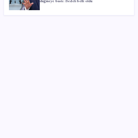
düğmeye bastı: Bedeli belli oldu
SON YAZILAR
Mirasta yeni dönem: Satışta ilk hak değişecek
KOBİ’ler için akıllı üretim üssü
Erdoğan’dan ‘Mekke Ortak Savunma Anlaşması’
açıklaması: ‘Hiçbir ülkeyi hedef almıyor’
Eskişehir’de 2 belediye başkanı YENİ Parti’ye geçti
500 tam puan almıştı… LGS birincisi Umut’un tercihi