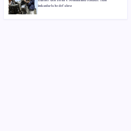
Husiler’den İsrail’e Somaliland tehdidi: Tüm
imkanlarla hedef alırız
SON YAZILAR
KOBİ’ler için akıllı üretim üssü
Erdoğan’dan ‘Mekke Ortak Savunma Anlaşması’
açıklaması: ‘Hiçbir ülkeyi hedef almıyor’
Eskişehir’de 2 belediye başkanı YENİ Parti’ye geçti
500 tam puan almıştı… LGS birincisi Umut’un tercihi
belli oldu