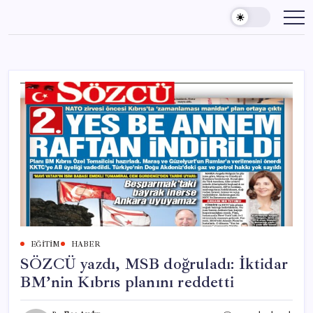
Skip
to
content
EĞITIM
HABER
SÖZCÜ yazdı, MSB doğruladı: İktidar
BM’nin Kıbrıs planını reddetti