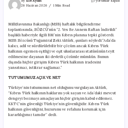
SÖZCÜ
By
Ece Aydın
yorumlar kapalı
yazdı,
26 Haziran 2026
1 Min Read
MSB
doğruladı:
İktidar
MilliSavunma Bakanlığı (MSB) haftalık bilgilendirme
BM’nin
toplantısında, SÖZCÜ’nün “2. Yes Be Annem Raftan İndirildi”
Kıbrıs
planını
başlıklı haberiyle ilgili BM’nin Kıbrıs planına tepki gösterdi.
reddetti
MSB Sözcüsü Tuğamiral Zeki Aktürk, şunları söyledi:“Ada’da
için
kalıcı, adil ve sürdürülebilir bir çözüm ancak Kıbrıs Türk
halkının egemen eşitliği ve eşit uluslararası statüsünün teyit
edilmesine dayanan iki devletli çözümle mümkün. Bunun
dışında hiçbir girişim Kıbrıs Türk halkının iradesini
yansıtmaz, istikrar sağlamaz.”
TUTUMUMUZ AÇIK VE NET
Türkiye’nin tutumunun net olduğunu vurgulayan Aktürk,
“Kıbrıs Türk halkının haklarını yok sayan ve Ada’daki mevcut
dengeyi bozmayı amaçlayan hiçbir girişim kabul edilemez.
KKTC’nin güvenliği Türkiye’nin güvenliğidir. Kıbrıs Türk
halkının güvenliğini, huzurunu ve refahını korumak için
kararlılığımız tamdır’’ dedi.