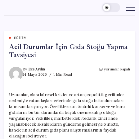
Skip
to
content
EĞITIM
Acil Durumlar İçin Gıda Stoğu Yapma
Tavsiyesi
Acil
By
Ece Aydın
yorumlar kapalı
Durumlar
14 Mayıs 2026
1 Min Read
İçin
Gıda
Stoğu
Uzmanlar, olası küresel krizler ve artan jeopolitik gerilimler
Yapma
nedeniyle vatandaşları evlerinde gıda stoğu bulundurmaları
Tavsiyesi
için
konusunda uyarıyor. Özellikle uzun ömürlü konserve ve kuru
gıdaların, bu tür durumlarda büyük öneme sahip olduğu
vurgulanıyor. Yetkililer, marketlerdeki tedarik zincirinde
yaşanabilecek aksaklıkların gündeme gelmesiyle birlikte,
hanelerin acil durum gıda planı oluşturmalarının faydalı
olacağını belirtiyor.