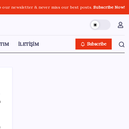
o our newsletter & never miss our best posts.
Subscribe Now!
TIM
İLETİŞİM
Subscribe
ı
SON YAZILAR
e
Resmen Meclis’e sunuldu: İşte 10 soruda
n
‘çerçeve yasa’ teklifi…