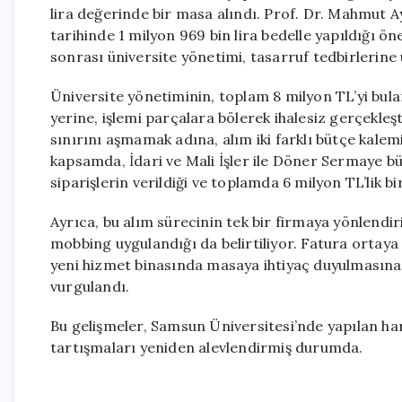
lira değerinde bir masa alındı. Prof. Dr. Mahmut A
tarihinde 1 milyon 969 bin lira bedelle yapıldığı ön
sonrası üniversite yönetimi, tasarruf tedbirlerin
Üniversite yönetiminin, toplam 8 milyon TL’yi bulan
yerine, işlemi parçalara bölerek ihalesiz gerçekleşt
sınırını aşmamak adına, alım iki farklı bütçe kalem
kapsamda, İdari ve Mali İşler ile Döner Sermaye büt
siparişlerin verildiği ve toplamda 6 milyon TL’lik bi
Ayrıca, bu alım sürecinin tek bir firmaya yönlendir
mobbing uygulandığı da belirtiliyor. Fatura ortaya
yeni hizmet binasında masaya ihtiyaç duyulmasına
vurgulandı.
Bu gelişmeler, Samsun Üniversitesi’nde yapılan ha
tartışmaları yeniden alevlendirmiş durumda.