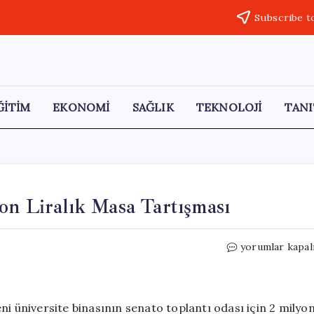
Subscribe t
ĞİTİM
EKONOMİ
SAĞLIK
TEKNOLOJİ
TANI
on Liralık Masa Tartışması
Samsun
yorumlar kapal
Üniversitesi’nd
2
Milyon
Liralık
ni üniversite binasının senato toplantı odası için 2 milyo