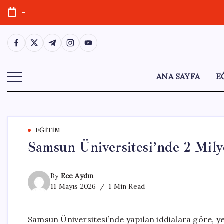
Skip
-
to
content
https://www.facebook.com/
https://twitter.com/
https://t.me/
https://www.instagram.com/
https://youtube.com/
ANA SAYFA
E
EĞITIM
Samsun Üniversitesi’nde 2 Mily
By
Ece Aydın
11 Mayıs 2026
1 Min Read
Samsun Üniversitesi’nde yapılan iddialara göre, ye