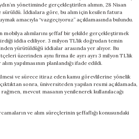
Masa
ydın’ın yönetiminde gerçekleştirilen alımın, 28 Nisan
Tartışması
e sürüldü. İddialara göre, bu alım için kesilen fatura
için
e uymak amacıyla “vazgeçiyoruz” açıklamasında bulundu.
 mobilya alımlarını şeffaf bir şekilde gerçekleştirmek
irdiği iddia ediliyor. 3 milyon TL’lik doğrudan temin
inden yürütüldüğü iddialar arasında yer alıyor. Bu
çeleri üzerinden aynı firma ile ayrı ayrı 3 milyon TL’lik
r alım yapılmasının planlandığı ifade edildi.
ilmesi ve sürece itiraz eden kamu görevlilerine yönelik
 çıktıktan sonra, üniversiteden yapılan resmi açıklamada,
 rağmen, mevcut masanın yenilenerek kullanılacağı
rcamaların ve alım süreçlerinin şeffaflığı konusundaki