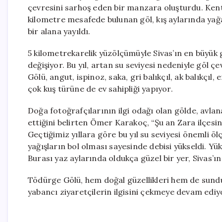
çevresini sarhoş eden bir manzara oluşturdu. Kent
kilometre mesafede bulunan göl, kış aylarında yağa
bir alana yayıldı.
5 kilometrekarelik yüzölçümüyle Sivas’ın en büyük 
değişiyor. Bu yıl, artan su seviyesi nedeniyle göl ç
Gölü, angut, ispinoz, saka, gri balıkçıl, ak balıkçıl, 
çok kuş türüne de ev sahipliği yapıyor.
Doğa fotoğrafçılarının ilgi odağı olan gölde, avlan
ettiğini belirten Ömer Karakoç, “Şu an Zara ilçesi
Geçtiğimiz yıllara göre bu yıl su seviyesi önemli öl
yağışların bol olması sayesinde debisi yükseldi. Y
Burası yaz aylarında oldukça güzel bir yer, Sivas’ın 
Tödürge Gölü, hem doğal güzellikleri hem de sundu
yabancı ziyaretçilerin ilgisini çekmeye devam ediy