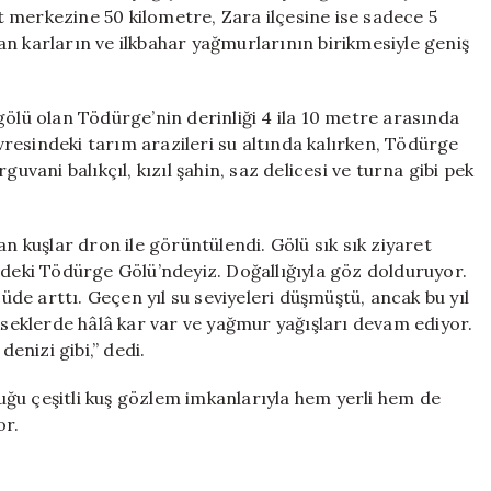
için
 merkezine 50 kilometre, Zara ilçesine ise sadece 5
n karların ve ilkbahar yağmurlarının birikmesiyle geniş
gölü olan Tödürge’nin derinliği 4 ila 10 metre arasında
evresindeki tarım arazileri su altında kalırken, Tödürge
erguvani balıkçıl, kızıl şahin, saz delicesi ve turna gibi pek
an kuşlar dron ile görüntülendi. Gölü sık sık ziyaret
ndeki Tödürge Gölü’ndeyiz. Doğallığıyla göz dolduruyor.
çüde arttı. Geçen yıl su seviyeleri düşmüştü, ancak bu yıl
ükseklerde hâlâ kar var ve yağmur yağışları devam ediyor.
denizi gibi,” dedi.
ğu çeşitli kuş gözlem imkanlarıyla hem yerli hem de
or.