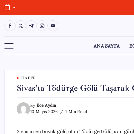
Skip
-
to
content
https://www.facebook.com/
https://twitter.com/
https://t.me/
https://www.instagram.com/
https://youtube.com/
ANA SAYFA
E
HABER
Sivas’ta Tödürge Gölü Taşarak 
By
Ece Aydın
13 Mayıs 2026
1 Min Read
Sivas’ın en büyük gölü olan Tödürge Gölü, son günle