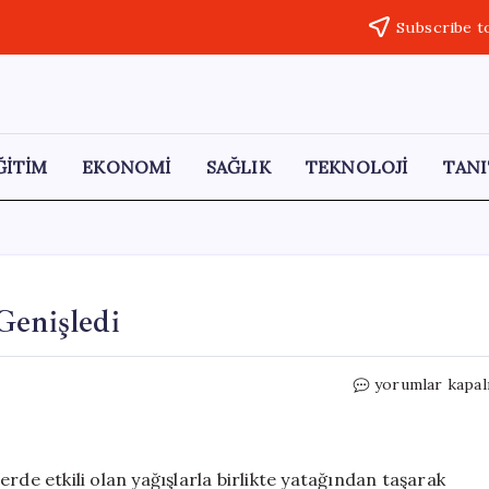
Subscribe t
ĞİTİM
EKONOMİ
SAĞLIK
TEKNOLOJİ
TANI
Genişledi
Sivas’ta
yorumlar kapal
Tödürge
Gölü
Taşarak
Genişledi
rde etkili olan yağışlarla birlikte yatağından taşarak