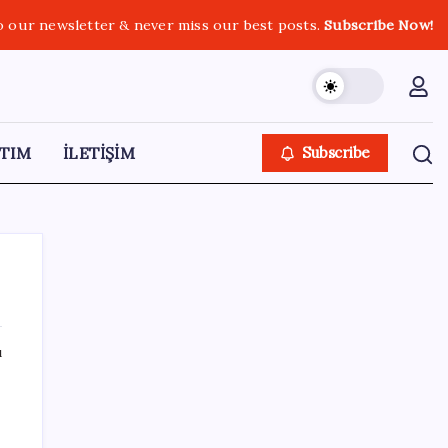
o our newsletter & never miss our best posts.
Subscribe Now!
TIM
İLETİŞİM
Subscribe
ı
SON YAZILAR
Resmen Meclis’e sunuldu: İşte 10 soruda
‘çerçeve yasa’ teklifi…