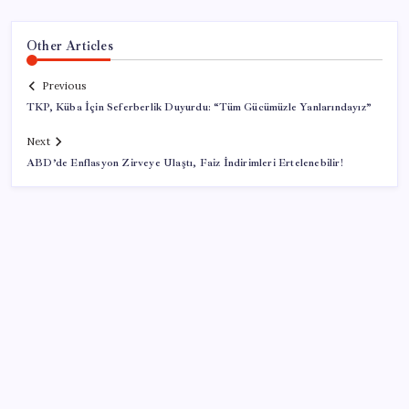
Other Articles
Previous
TKP, Küba İçin Seferberlik Duyurdu: “Tüm Gücümüzle Yanlarındayız”
Next
ABD’de Enflasyon Zirveye Ulaştı, Faiz İndirimleri Ertelenebilir!
SON YAZILAR
Mirasta yeni dönem: Satışta ilk hak değişecek