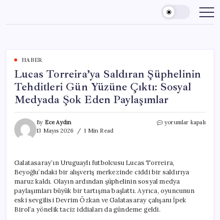
Skip
to
content
HABER
Lucas Torreira’ya Saldıran Şüphelinin
Tehditleri Gün Yüzüne Çıktı: Sosyal
Medyada Şok Eden Paylaşımlar
Lucas
By
Ece Aydın
yorumlar kapalı
Torreira’ya
13 Mayıs 2026
1 Min Read
Saldıran
Şüphelinin
Tehditleri
Galatasaray’ın Uruguaylı futbolcusu Lucas Torreira,
Gün
Beyoğlu’ndaki bir alışveriş merkezinde ciddi bir saldırıya
Yüzüne
Çıktı:
maruz kaldı. Olayın ardından şüphelinin sosyal medya
Sosyal
paylaşımları büyük bir tartışma başlattı. Ayrıca, oyuncunun
Medyada
eski sevgilisi Devrim Özkan ve Galatasaray çalışanı İpek
Şok
Birol’a yönelik taciz iddiaları da gündeme geldi.
Eden