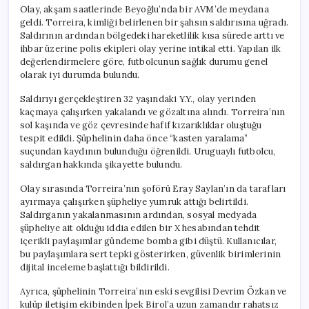
Paylaşımlar
Olay, akşam saatlerinde Beyoğlu’nda bir AVM’de meydana
için
geldi. Torreira, kimliği belirlenen bir şahsın saldırısına uğradı.
Saldırının ardından bölgedeki hareketlilik kısa sürede arttı ve
ihbar üzerine polis ekipleri olay yerine intikal etti. Yapılan ilk
değerlendirmelere göre, futbolcunun sağlık durumu genel
olarak iyi durumda bulundu.
Saldırıyı gerçekleştiren 32 yaşındaki Y.Y., olay yerinden
kaçmaya çalışırken yakalandı ve gözaltına alındı. Torreira’nın
sol kaşında ve göz çevresinde hafif kızarıklıklar oluştuğu
tespit edildi. Şüphelinin daha önce “kasten yaralama”
suçundan kaydının bulunduğu öğrenildi. Uruguaylı futbolcu,
saldırgan hakkında şikayette bulundu.
Olay sırasında Torreira’nın şoförü Eray Saylan’ın da tarafları
ayırmaya çalışırken şüpheliye yumruk attığı belirtildi.
Saldırganın yakalanmasının ardından, sosyal medyada
şüpheliye ait olduğu iddia edilen bir X hesabından tehdit
içerikli paylaşımlar gündeme bomba gibi düştü. Kullanıcılar,
bu paylaşımlara sert tepki gösterirken, güvenlik birimlerinin
dijital inceleme başlattığı bildirildi.
Ayrıca, şüphelinin Torreira’nın eski sevgilisi Devrim Özkan ve
kulüp iletişim ekibinden İpek Birol’a uzun zamandır rahatsız