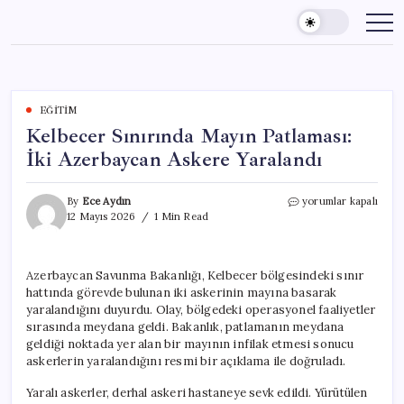
Skip
to
content
EĞITIM
Kelbecer Sınırında Mayın Patlaması:
İki Azerbaycan Askere Yaralandı
Kelbecer
By
Ece Aydın
yorumlar kapalı
Sınırında
12 Mayıs 2026
1 Min Read
Mayın
Patlaması:
İki
Azerbaycan Savunma Bakanlığı, Kelbecer bölgesindeki sınır
Azerbaycan
hattında görevde bulunan iki askerinin mayına basarak
Askere
Yaralandı
yaralandığını duyurdu. Olay, bölgedeki operasyonel faaliyetler
için
sırasında meydana geldi. Bakanlık, patlamanın meydana
geldiği noktada yer alan bir mayının infilak etmesi sonucu
askerlerin yaralandığını resmi bir açıklama ile doğruladı.
Yaralı askerler, derhal askeri hastaneye sevk edildi. Yürütülen