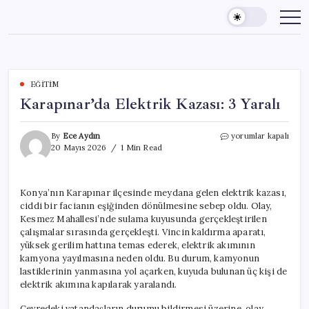
Skip
to
content
EĞITIM
Karapınar’da Elektrik Kazası: 3 Yaralı
Karapınar’da
By
Ece Aydın
yorumlar kapalı
Elektrik
20 Mayıs 2026
1 Min Read
Kazası:
3
Yaralı
Konya’nın Karapınar ilçesinde meydana gelen elektrik kazası,
için
ciddi bir facianın eşiğinden dönülmesine sebep oldu. Olay,
Kesmez Mahallesi’nde sulama kuyusunda gerçekleştirilen
çalışmalar sırasında gerçekleşti. Vincin kaldırma aparatı,
yüksek gerilim hattına temas ederek, elektrik akımının
kamyona yayılmasına neden oldu. Bu durum, kamyonun
lastiklerinin yanmasına yol açarken, kuyuda bulunan üç kişi de
elektrik akımına kapılarak yaralandı.
Çevredeki vatandaşların durumu bildirmesi üzerine, olay