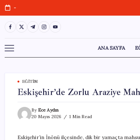
Skip
-
to
content
https://www.facebook.com/
https://twitter.com/
https://t.me/
https://www.instagram.com/
https://youtube.com/
ANA SAYFA
E
EĞITIM
Eskişehir’de Zorlu Araziye Mah
By
Ece Aydın
20 Mayıs 2026
1 Min Read
Eskişehir’in İnönü ilçesinde, dik bir yamaçta mahsur