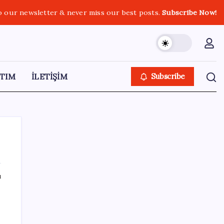
o our newsletter & never miss our best posts.
Subscribe Now!
TIM
İLETİŞİM
Subscribe
ı
SON YAZILAR
Mirasta yeni dönem: Satışta ilk hak
değişecek