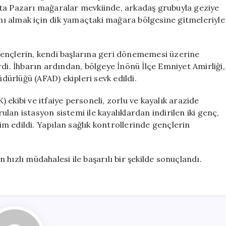
İki
rta Pazarı mağaralar mevkiinde, arkadaş grubuyla geziye
Genç
rını almak için dik yamaçtaki mağara bölgesine gitmeleriyle
Kurtarıldı
için
gençlerin, kendi başlarına geri dönememesi üzerine
rdi. İhbarın ardından, bölgeye İnönü İlçe Emniyet Amirliği,
üdürlüğü (AFAD) ekipleri sevk edildi.
ekibi ve itfaiye personeli, zorlu ve kayalık arazide
an istasyon sistemi ile kayalıklardan indirilen iki genç,
lim edildi. Yapılan sağlık kontrollerinde gençlerin
hızlı müdahalesi ile başarılı bir şekilde sonuçlandı.