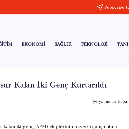
Subscribe t
ĞİTİM
EKONOMİ
SAĞLIK
TEKNOLOJİ
TANI
sur Kalan İki Genç Kurtarıldı
Eskişehir’de
yorumlar kapal
Zorlu
Araziye
Mahsur
Kalan
 kalan iki genç, AFAD ekiplerinin özverili çalışmaları