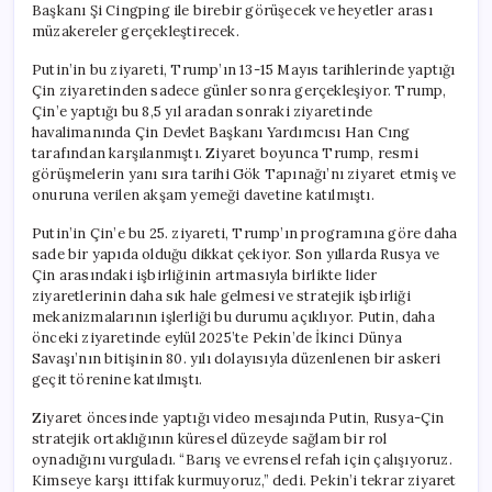
Başkanı Şi Cingping ile birebir görüşecek ve heyetler arası
müzakereler gerçekleştirecek.
Putin’in bu ziyareti, Trump’ın 13-15 Mayıs tarihlerinde yaptığı
Çin ziyaretinden sadece günler sonra gerçekleşiyor. Trump,
Çin’e yaptığı bu 8,5 yıl aradan sonraki ziyaretinde
havalimanında Çin Devlet Başkanı Yardımcısı Han Cıng
tarafından karşılanmıştı. Ziyaret boyunca Trump, resmi
görüşmelerin yanı sıra tarihi Gök Tapınağı’nı ziyaret etmiş ve
onuruna verilen akşam yemeği davetine katılmıştı.
Putin’in Çin’e bu 25. ziyareti, Trump’ın programına göre daha
sade bir yapıda olduğu dikkat çekiyor. Son yıllarda Rusya ve
Çin arasındaki işbirliğinin artmasıyla birlikte lider
ziyaretlerinin daha sık hale gelmesi ve stratejik işbirliği
mekanizmalarının işlerliği bu durumu açıklıyor. Putin, daha
önceki ziyaretinde eylül 2025’te Pekin’de İkinci Dünya
Savaşı’nın bitişinin 80. yılı dolayısıyla düzenlenen bir askeri
geçit törenine katılmıştı.
Ziyaret öncesinde yaptığı video mesajında Putin, Rusya-Çin
stratejik ortaklığının küresel düzeyde sağlam bir rol
oynadığını vurguladı. “Barış ve evrensel refah için çalışıyoruz.
Kimseye karşı ittifak kurmuyoruz,” dedi. Pekin’i tekrar ziyaret