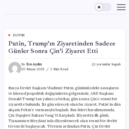
Skip
to
content
EĞITIM
Putin, Trump’ın Ziyaretinden Sadece
Günler Sonra Çin’i Ziyaret Etti
Putin,
By
Ece Aydın
yorumlar kapalı
Trump’ın
20 Mayıs 2026
2 Min Read
Ziyaretinden
Sadece
Günler
Rusya Devlet Başkanı Vladimir Putin, günümüzdeki savaşların
Sonra
ve küresel jeopolitik değişimlerin gölgesinde, ABD Başkanı
Çin’i
Ziyaret
Donald Trump’tan yalnızca birkaç gün sonra Çin’e resmi bir
Etti
ziyarette bulundu. İki gün sürecek olan bu ziyaret, Putin’in dün
için
akşam Pekin’e varmasıyla başladı. Rus lideri havalimanında,
Çin Dışişleri Bakanı Vang Yi karşıladı. Ziyaretin ilk günü,
Tiananmen Meydanı’nda düzenlenecek olan resmi bir devlet
töreni ile başlayacak. Törenin ardından Putin, Çin Devlet