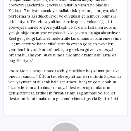
ebeveynli ailelerdeki çocukların üstün yararı ne olacak?
Yaklaşık 7 milyon çocuk yoksulluk riskiyle karşı karşıya, okul
performansları düşebiliyor ve duygusal gelişimleri olumsuz
etkileniyor. Tek ebeveynli hanelerde çocuk yoksulluğu, iki
ebeveynli hanelere göre yaklaşık 3 kat daha fazla. Bu sorun,
yetişkinliğe taşınıyor ve yoksulluk kuşaktan kuşağa aktarılıyor.
Reel gerçekliği kabul etmeden aile kurumunu sürdüremezsiniz.
Geçim derdi ve karar yükü altında ezilen genç ebeveynler,
yeniden bir yuva kurabilmek için gereken güven ve sosyal
ortamı bulamıyor. Bu durumda evlenme oranındaki artış da
engelleniyor.”
Esen, Meclis Araştırması talebiyle birlikte beş somut politika
önerisi sundu: TÜİK’in tek ebeveynli hanelere ilişkin kapsamlı
veri yayınlarını düzenli hale getirmesi, kreş ve çocuk bakım
hizmetlerinin artırılması, sosyal destek programlarının
genişletilmesi, istihdam fırsatlarının sağlanması ve aile içi
destek mekanizmalarının güçlendirilmesi gerektiğini belirtti.