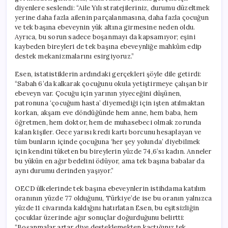
diyenlere seslendi: “Aile Yılı stratejileriniz, durumu düzeltmek
yerine daha fazla ailenin parçalanmasına, daha fazla çocuğun
ve tek başına ebeveynin yük altına girmesine neden oldu.
Ayrıca, bu sorun sadece boşanmayı da kapsamıyor; eşini
kaybeden bireyleri de tek başına ebeveynliğe mahkûm edip
destek mekanizmalarını esirgiyoruz.”
Esen, istatistiklerin ardındaki gerçekleri şöyle dile getirdi:
“Sabah 6’da kalkarak çocuğunu okula yetiştirmeye çalışan bir
ebeveyn var. Çocuğu için yarının yiyeceğini düşünen,
patronuna ‘çocuğum hasta’ diyemediği için işten atılmaktan
korkan, akşam eve döndüğünde hem anne, hem baba, hem
öğretmen, hem doktor, hem de muhasebeci olmak zorunda
kalan kişiler. Gece yarısı kredi kartı borcunu hesaplayan ve
tüm bunların içinde çocuğuna ‘her şey yolunda’ diyebilmek
için kendini tüketen bu bireylerin yüzde 74,6’sı kadın. Anneler
bu yükün en ağır bedelini ödüyor, ama tek başına babalar da
aynı durumu derinden yaşıyor.”
OECD ülkelerinde tek başına ebeveynlerin istihdama katılım
oranının yüzde 77 olduğunu, Türkiye’de ise bu oranın yalnızca
yüzde 11 civarında kaldığını hatırlatan Esen, bu eşitsizliğin
çocuklar üzerinde ağır sonuçlar doğurduğunu belirtti:
“Boşanmalar artar diye desteklemekten kaçtığınız tek