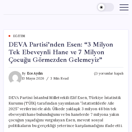
Skip
to
content
EĞITIM
DEVA Partisi’nden Esen: “3 Milyon
Tek Ebeveynli Hane ve 7 Milyon
Çocuğu Görmezden Gelemeyiz”
DEVA
By
Ece Aydın
yorumlar kapalı
Partisi’nden
13 Mayıs 2026
3 Min Read
Esen:
“3
Milyon
DEVA Partisi İstanbul Milletvekili Elif Esen, Türkiye İstatistik
Tek
Kurumu (TÜİK) tarafından yayımlanan “İstatistiklerle Aile
Ebeveynli
Hane
2025” verilerini ele aldı. Ülkede yaklaşık 3 milyon 48 bin tek
ve
ebeveynli hane bulunduğunu ve bu hanelerde 7 milyona yakın
7
çocuğun yaşadığını vurgulayan Esen, mevcut sosyal
Milyon
politikaların bu gerçekliği yeterince karşılamadığını ifade etti.
Çocuğu