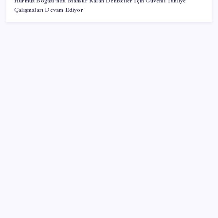
Hürmüz Boğazı’nda Mahsur Kalan Denizciler İçin Güvenli Tahliye
Çalışmaları Devam Ediyor
SON YAZILAR
Mirasta yeni dönem: Satışta ilk hak değişecek
KOBİ’ler için akıllı üretim üssü
Erdoğan’dan ‘Mekke Ortak Savunma Anlaşması’
açıklaması: ‘Hiçbir ülkeyi hedef almıyor’
Eskişehir’de 2 belediye başkanı YENİ Parti’ye geçti
500 tam puan almıştı… LGS birincisi Umut’un tercihi