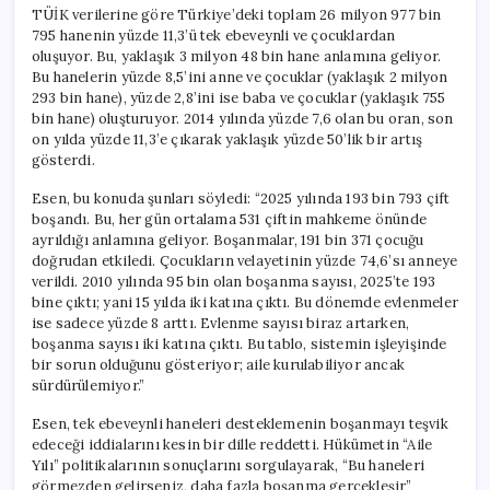
Görmezden
TÜİK verilerine göre Türkiye’deki toplam 26 milyon 977 bin
Gelemeyiz”
795 hanenin yüzde 11,3’ü tek ebeveynli ve çocuklardan
için
oluşuyor. Bu, yaklaşık 3 milyon 48 bin hane anlamına geliyor.
Bu hanelerin yüzde 8,5’ini anne ve çocuklar (yaklaşık 2 milyon
293 bin hane), yüzde 2,8’ini ise baba ve çocuklar (yaklaşık 755
bin hane) oluşturuyor. 2014 yılında yüzde 7,6 olan bu oran, son
on yılda yüzde 11,3’e çıkarak yaklaşık yüzde 50’lik bir artış
gösterdi.
Esen, bu konuda şunları söyledi: “2025 yılında 193 bin 793 çift
boşandı. Bu, her gün ortalama 531 çiftin mahkeme önünde
ayrıldığı anlamına geliyor. Boşanmalar, 191 bin 371 çocuğu
doğrudan etkiledi. Çocukların velayetinin yüzde 74,6’sı anneye
verildi. 2010 yılında 95 bin olan boşanma sayısı, 2025’te 193
bine çıktı; yani 15 yılda iki katına çıktı. Bu dönemde evlenmeler
ise sadece yüzde 8 arttı. Evlenme sayısı biraz artarken,
boşanma sayısı iki katına çıktı. Bu tablo, sistemin işleyişinde
bir sorun olduğunu gösteriyor; aile kurulabiliyor ancak
sürdürülemiyor.”
Esen, tek ebeveynli haneleri desteklemenin boşanmayı teşvik
edeceği iddialarını kesin bir dille reddetti. Hükümetin “Aile
Yılı” politikalarının sonuçlarını sorgulayarak, “Bu haneleri
görmezden gelirseniz, daha fazla boşanma gerçekleşir”