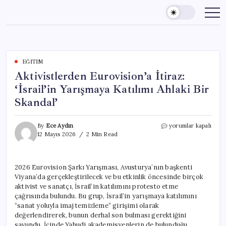
Skip
to
content
EĞITIM
Aktivistlerden Eurovision’a İtiraz:
‘İsrail’in Yarışmaya Katılımı Ahlaki Bir
Skandal’
Aktivistlerden
By
Ece Aydın
yorumlar kapalı
Eurovision’a
12 Mayıs 2026
2 Min Read
İtiraz:
‘İsrail’in
Yarışmaya
2026 Eurovision Şarkı Yarışması, Avusturya’nın başkenti
Katılımı
Viyana’da gerçekleştirilecek ve bu etkinlik öncesinde birçok
Ahlaki
Bir
aktivist ve sanatçı, İsrail’in katılımını protesto etme
Skandal’
çağrısında bulundu. Bu grup, İsrail’in yarışmaya katılımını
için
“sanat yoluyla imaj temizleme” girişimi olarak
değerlendirerek, bunun derhal son bulması gerektiğini
savundu. İçinde Yahudi akademisyenlerin de bulunduğu