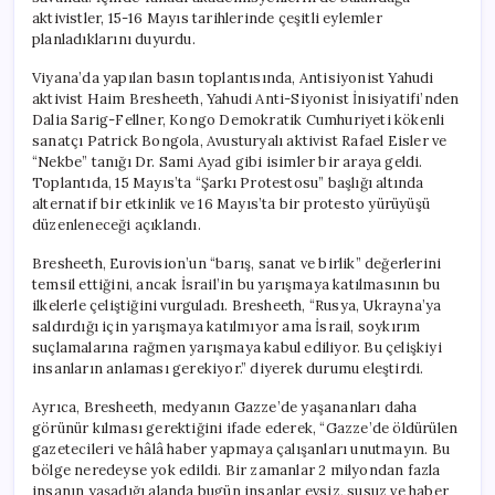
aktivistler, 15-16 Mayıs tarihlerinde çeşitli eylemler
planladıklarını duyurdu.
Viyana’da yapılan basın toplantısında, Antisiyonist Yahudi
aktivist Haim Bresheeth, Yahudi Anti-Siyonist İnisiyatifi’nden
Dalia Sarig-Fellner, Kongo Demokratik Cumhuriyeti kökenli
sanatçı Patrick Bongola, Avusturyalı aktivist Rafael Eisler ve
“Nekbe” tanığı Dr. Sami Ayad gibi isimler bir araya geldi.
Toplantıda, 15 Mayıs’ta “Şarkı Protestosu” başlığı altında
alternatif bir etkinlik ve 16 Mayıs’ta bir protesto yürüyüşü
düzenleneceği açıklandı.
Bresheeth, Eurovision’un “barış, sanat ve birlik” değerlerini
temsil ettiğini, ancak İsrail’in bu yarışmaya katılmasının bu
ilkelerle çeliştiğini vurguladı. Bresheeth, “Rusya, Ukrayna’ya
saldırdığı için yarışmaya katılmıyor ama İsrail, soykırım
suçlamalarına rağmen yarışmaya kabul ediliyor. Bu çelişkiyi
insanların anlaması gerekiyor.” diyerek durumu eleştirdi.
Ayrıca, Bresheeth, medyanın Gazze’de yaşananları daha
görünür kılması gerektiğini ifade ederek, “Gazze’de öldürülen
gazetecileri ve hâlâ haber yapmaya çalışanları unutmayın. Bu
bölge neredeyse yok edildi. Bir zamanlar 2 milyondan fazla
insanın yaşadığı alanda bugün insanlar evsiz, susuz ve haber