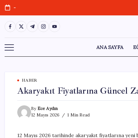
Skip
-
to
content
https://www.facebook.com/
https://twitter.com/
https://t.me/
https://www.instagram.com/
https://youtube.com/
ANA SAYFA
E
HABER
Akaryakıt Fiyatlarına Güncel Z
By
Ece Aydın
12 Mayıs 2026
1 Min Read
12 Mayıs 2026 tarihinde akaryakıt fiyatlarına yeni 