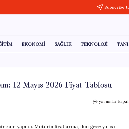
Subscribe t
ĞİTİM
EKONOMİ
SAĞLIK
TEKNOLOJİ
TANI
am: 12 Mayıs 2026 Fiyat Tablosu
Akaryakıt
yorumlar kapal
Fiyatlarına
Güncel
Zam:
12
bir zam yapıldı. Motorin fiyatlarına, dün gece yarısı