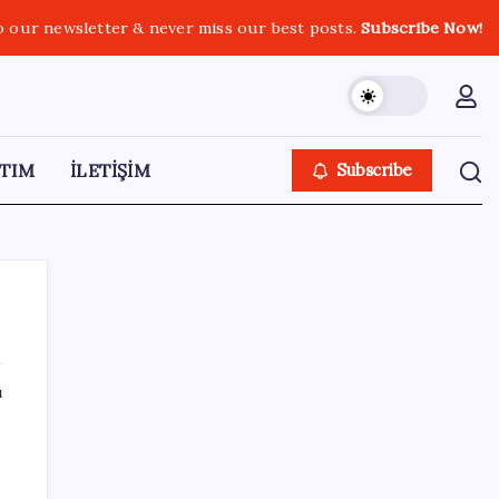
o our newsletter & never miss our best posts.
Subscribe Now!
TIM
İLETİŞİM
Subscribe
ı
SON YAZILAR
Resmen Meclis’e sunuldu: İşte 10 soruda
‘çerçeve yasa’ teklifi…