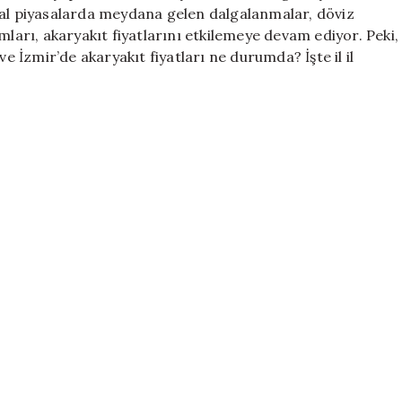
Mayıs
Global piyasalarda meydana gelen dalgalanmalar, döviz
2026
mları, akaryakıt fiyatlarını etkilemeye devam ediyor. Peki,
Fiyat
ve İzmir’de akaryakıt fiyatları ne durumda? İşte il il
Tablosu
için