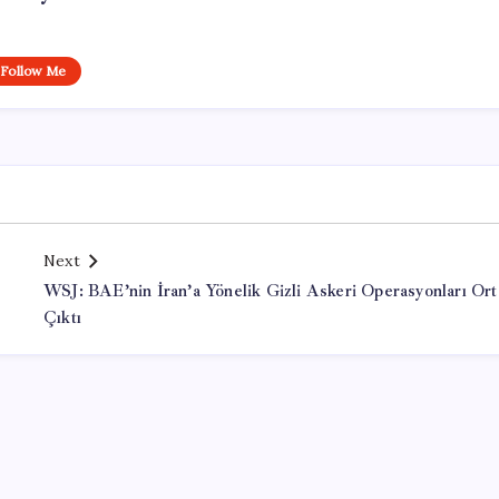
Follow Me
Next
WSJ: BAE’nin İran’a Yönelik Gizli Askeri Operasyonları Ort
Çıktı