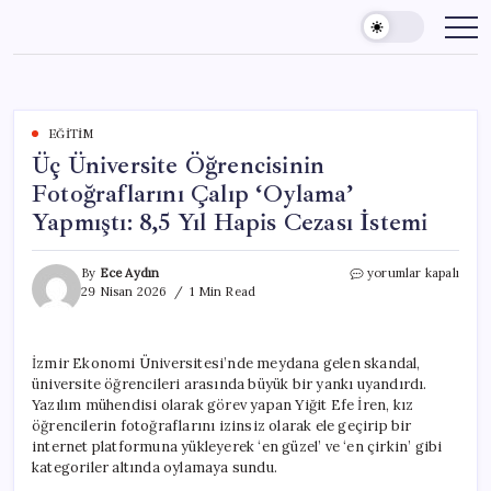
Skip
to
content
EĞITIM
Üç Üniversite Öğrencisinin
Fotoğraflarını Çalıp ‘Oylama’
Yapmıştı: 8,5 Yıl Hapis Cezası İstemi
Üç
By
Ece Aydın
yorumlar kapalı
Üniversite
29 Nisan 2026
1 Min Read
Öğrencisinin
Fotoğraflarını
Çalıp
İzmir Ekonomi Üniversitesi’nde meydana gelen skandal,
‘Oylama’
üniversite öğrencileri arasında büyük bir yankı uyandırdı.
Yapmıştı:
8,5
Yazılım mühendisi olarak görev yapan Yiğit Efe İren, kız
Yıl
öğrencilerin fotoğraflarını izinsiz olarak ele geçirip bir
Hapis
internet platformuna yükleyerek ‘en güzel’ ve ‘en çirkin’ gibi
Cezası
kategoriler altında oylamaya sundu.
İstemi