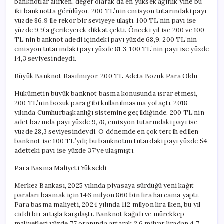
banknotlar alırken, değer olarak da en yüksek ağırlık yine bu
iki banknotta görülüyor. 200 TL’nin emisyon tutarındaki payı
yüzde 86,9 ile rekor bir seviyeye ulaştı. 100 TL’nin payı ise
yüzde 9,9’a gerileyerek dikkat çekti. Önceki yıl ise 200 ve 100
TL’nin banknot adedi içindeki payı yüzde 68,9, 200 TL’nin
emisyon tutarındaki payı yüzde 81,3, 100 TL’nin payı ise yüzde
14,3 seviyesindeydi.
Büyük Banknot Basılmıyor, 200 TL Adeta Bozuk Para Oldu
Hükümetin büyük banknot basma konusunda ısrar etmesi,
200 TL’nin bozuk para gibi kullanılmasına yol açtı. 2018
yılında Cumhurbaşkanlığı sistemine geçildiğinde, 200 TL’nin
adet bazında payı yüzde 9,78, emisyon tutarındaki payı ise
yüzde 28,3 seviyesindeydi. O dönemde en çok tercih edilen
banknot ise 100 TL’ydi; bu banknotun tutardaki payı yüzde 54,
adetteki payı ise yüzde 37’ye ulaşmıştı.
Para Basma Maliyeti Yükseldi
Merkez Bankası, 2025 yılında piyasaya sürdüğü yeni kağıt
paraları basmak için 146 milyon 860 bin lira harcama yaptı.
Para basma maliyeti, 2024 yılında 112 milyon lira iken, bu yıl
ciddi bir artışla karşılaştı. Banknot kağıdı ve mürekkep
maliyetleri yüzde 77 oranında artarak 2,6 milyar liradan 4,7