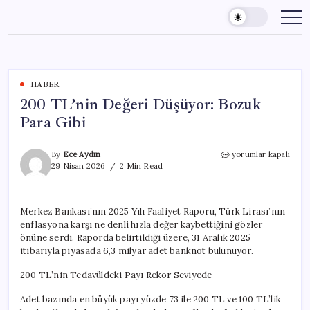
Skip
to
content
HABER
200 TL’nin Değeri Düşüyor: Bozuk
Para Gibi
200
By
Ece Aydın
yorumlar kapalı
TL’nin
29 Nisan 2026
2 Min Read
Değeri
Düşüyor:
Bozuk
Merkez Bankası’nın 2025 Yılı Faaliyet Raporu, Türk Lirası’nın
Para
enflasyona karşı ne denli hızla değer kaybettiğini gözler
Gibi
için
önüne serdi. Raporda belirtildiği üzere, 31 Aralık 2025
itibarıyla piyasada 6,3 milyar adet banknot bulunuyor.
200 TL’nin Tedavüldeki Payı Rekor Seviyede
Adet bazında en büyük payı yüzde 73 ile 200 TL ve 100 TL’lik