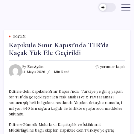
Skip
to
content
EĞITIM
Kapıkule Sınır Kapısı’nda TIR’da
Kaçak Yük Ele Geçirildi
Kapıkule
By
Ece Aydın
yorumlar kapalı
Sınır
14 Mayıs 2026
1 Min Read
Kapısı’nda
TIR’da
Kaçak
Edirne’deki Kapıkule Sınır Kapısı’nda, Türkiye’ye giriş yapan
Yük
bir TIR’da gerçekleştirilen risk analizi ve x-ray taraması
Ele
Geçirildi
sonucu şüpheli bulgulara rastlandı. Yapılan detaylı aramada, 1
için
milyon 440 bin sigara kağıdı ile birlikte uyuşturucu maddeler
bulundu.
Edirne Gümrük Muhafaza Kaçakçılık ve İstihbarat
Müdürlüğü’ne bağlı ekipler, Kapıkule’den Türkiye’ye giriş