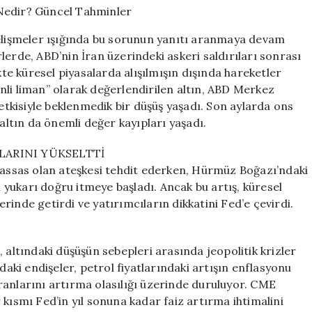
Noktası
Nedir?
gelişmeler ışığında bu sorunun yanıtı aranmaya devam
Güncel
lerde, ABD’nin İran üzerindeki askeri saldırıları sonrası
Tahminler
kte küresel piyasalarda alışılmışın dışında hareketler
için
nli liman” olarak değerlendirilen altın, ABD Merkez
 etkisiyle beklenmedik bir düşüş yaşadı. Son aylarda ons
 altın da önemli değer kayıpları yaşadı.
LARINI YÜKSELTTİ
 hassas olan ateşkesi tehdit ederken, Hürmüz Boğazı’ndaki
ı yukarı doğru itmeye başladı. Ancak bu artış, küresel
inde getirdi ve yatırımcıların dikkatini Fed’e çevirdi.
 altındaki düşüşün sebepleri arasında jeopolitik krizler
daki endişeler, petrol fiyatlarındaki artışın enflasyonu
ranlarını artırma olasılığı üzerinde duruluyor. CME
kısmı Fed’in yıl sonuna kadar faiz artırma ihtimalini