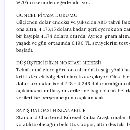
%70’in üzerinde değerlendiriyor.
GÜNCEL PİYASA DURUMU
Güçlenen dolar endeksi ve yükselen ABD tahvil faizl
ons altın, 4.173,15 dolara kadar gerileyerek son z
bir kayıpla 4.174 dolara oturdu. Ayrıca, gram altın,
yaşadı ve gün ortasında 6.190 TL seviyelerini tes
başladı.
DÜŞÜŞTEKİ DİBİN NOKTASI NERESİ?
Teknik analizlere göre ons altındaki aşağı yönlü h
kritik destek bölgeleri olarak öne çıkıyor. Olası b
dolar, ardından ise 4.228 – 4.246 dolar aralığına 
açıklanacak enflasyon verilerine bağlı olarak beli
verileri ise perşembe günü açıklanacak.
SATIŞ DALGASI HIZLANABİLİR
Standard Chartered Küresel Emtia Araştırmaları B
volatilite olacağını belirtti. Cooper, altın destek