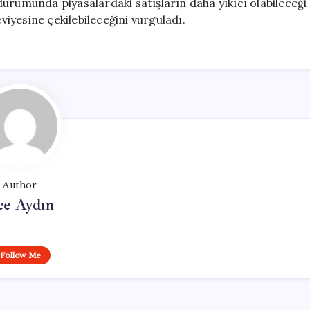
urumunda piyasalardaki satışların daha yıkıcı olabileceği
eviyesine çekilebileceğini vurguladı.
Author
ce Aydın
Follow Me