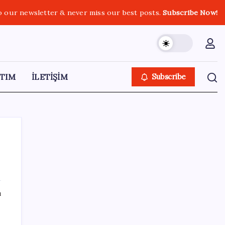
o our newsletter & never miss our best posts.
Subscribe Now!
TIM
İLETİŞİM
Subscribe
SON YAZILAR
ı
Mirasta yeni dönem: Satışta ilk hak
değişecek