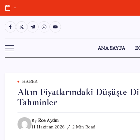
Skip
-
to
content
https://www.facebook.com/
https://twitter.com/
https://t.me/
https://www.instagram.com/
https://youtube.com/
ANA SAYFA
E
HABER
Altın Fiyatlarındaki Düşüşte D
Tahminler
By
Ece Aydın
11 Haziran 2026
2 Min Read