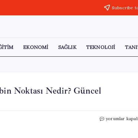
Subscribe t
ĞİTİM
EKONOMİ
SAĞLIK
TEKNOLOJİ
TANI
ibin Noktası Nedir? Güncel
Altın
yorumlar kapal
Fiyatlarındaki
Düşüşte
Dibin