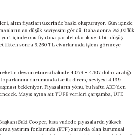
eri, altın fiyatları üzerinde baskı oluşturuyor. Gün içinde
amanların en düşük seviyesini gördü. Daha sonra %2,03’lük
 yurt içinde ons fiyatına paralel olarak sert bir düşüş
t ettikten sonra 6.260 TL civarlarında işlem görmeye
areketin devam etmesi halinde 4.079 – 4.107 dolar aralığı
ir toparlanma durumunda ise ilk direnç seviyesi 4.199
ulaşması bekleniyor. Piyasaların yönü, bu hafta ABD’den
rlenecek. Mayıs ayına ait TÜFE verileri çarşamba, ÜFE
aşkanı Suki Cooper, kısa vadede piyasalarda yüksek
li borsa yatırım fonlarında (ETF) zararda olan kurumsal