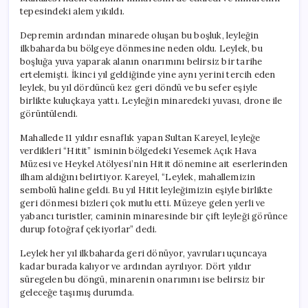
için
tepesindeki alem yıkıldı.
Depremin ardından minarede oluşan bu boşluk, leyleğin
ilkbaharda bu bölgeye dönmesine neden oldu. Leylek, bu
boşluğa yuva yaparak alanın onarımını belirsiz bir tarihe
ertelemişti. İkinci yıl geldiğinde yine aynı yerini tercih eden
leylek, bu yıl dördüncü kez geri döndü ve bu sefer eşiyle
birlikte kuluçkaya yattı. Leyleğin minaredeki yuvası, drone ile
görüntülendi.
Mahallede 11 yıldır esnaflık yapan Sultan Kareyel, leyleğe
verdikleri “Hitit” isminin bölgedeki Yesemek Açık Hava
Müzesi ve Heykel Atölyesi’nin Hitit dönemine ait eserlerinden
ilham aldığını belirtiyor. Kareyel, “Leylek, mahallemizin
sembolü haline geldi. Bu yıl Hitit leyleğimizin eşiyle birlikte
geri dönmesi bizleri çok mutlu etti. Müzeye gelen yerli ve
yabancı turistler, caminin minaresinde bir çift leyleği görünce
durup fotoğraf çekiyorlar” dedi.
Leylek her yıl ilkbaharda geri dönüyor, yavruları uçuncaya
kadar burada kalıyor ve ardından ayrılıyor. Dört yıldır
süregelen bu döngü, minarenin onarımını ise belirsiz bir
geleceğe taşımış durumda.