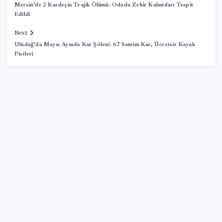
Mersin’de 2 Kardeşin Trajik Ölümü: Odada Zehir Kalıntıları Tespit
Edildi
Next
Uludağ’da Mayıs Ayında Kar Şöleni: 67 Santim Kar, Ücretsiz Kayak
Pistleri
SON YAZILAR
Mirasta yeni dönem: Satışta ilk hak değişecek
KOBİ’ler için akıllı üretim üssü
Erdoğan’dan ‘Mekke Ortak Savunma Anlaşması’