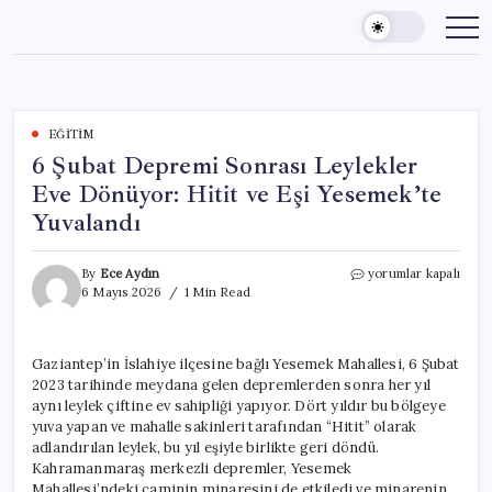
Skip
to
content
EĞITIM
6 Şubat Depremi Sonrası Leylekler
Eve Dönüyor: Hitit ve Eşi Yesemek’te
Yuvalandı
6
By
Ece Aydın
yorumlar kapalı
Şubat
6 Mayıs 2026
1 Min Read
Depremi
Sonrası
Leylekler
Gaziantep’in İslahiye ilçesine bağlı Yesemek Mahallesi, 6 Şubat
Eve
2023 tarihinde meydana gelen depremlerden sonra her yıl
Dönüyor:
Hitit
aynı leylek çiftine ev sahipliği yapıyor. Dört yıldır bu bölgeye
ve
yuva yapan ve mahalle sakinleri tarafından “Hitit” olarak
Eşi
adlandırılan leylek, bu yıl eşiyle birlikte geri döndü.
Yesemek’te
Kahramanmaraş merkezli depremler, Yesemek
Yuvalandı
Mahallesi’ndeki caminin minaresini de etkiledi ve minarenin