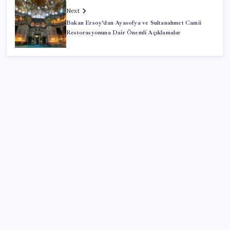
Next
Bakan Ersoy’dan Ayasofya ve Sultanahmet Camii
Restorasyonuna Dair Önemli Açıklamalar
SON YAZILAR
Resmen Meclis’e sunuldu: İşte 10 soruda ‘çerçeve
yasa’ teklifi…
Altın fiyatları ne zaman yükselecek? Dev bankadan
dikkat çeken tahmin