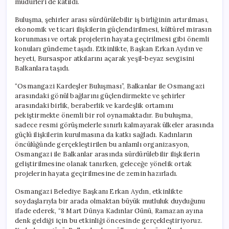
müdürleri de katıldı.
Buluşma, şehirler arası sürdürülebilir iş birliğinin artırılması,
ekonomik ve ticari ilişkilerin güçlendirilmesi, kültürel mirasın
korunması ve ortak projelerin hayata geçirilmesi gibi önemli
konuları gündeme taşıdı. Etkinlikte, Başkan Erkan Aydın ve
heyeti, Bursaspor atkılarını açarak yeşil-beyaz sevgisini
Balkanlara taşıdı.
“Osmangazi Kardeşler Buluşması”, Balkanlar ile Osmangazi
arasındaki gönül bağlarını güçlendirmekte ve şehirler
arasındaki birlik, beraberlik ve kardeşlik ortamını
pekiştirmekte önemli bir rol oynamaktadır. Bu buluşma,
sadece resmi görüşmelerle sınırlı kalmayarak ülkeler arasında
güçlü ilişkilerin kurulmasına da katkı sağladı. Kadınların
öncülüğünde gerçekleştirilen bu anlamlı organizasyon,
Osmangazi ile Balkanlar arasında sürdürülebilir ilişkilerin
geliştirilmesine olanak tanırken, geleceğe yönelik ortak
projelerin hayata geçirilmesine de zemin hazırladı.
Osmangazi Belediye Başkanı Erkan Aydın, etkinlikte
soydaşlarıyla bir arada olmaktan büyük mutluluk duyduğunu
ifade ederek, “8 Mart Dünya Kadınlar Günü, Ramazan ayına
denk geldiği için bu etkinliği öncesinde gerçekleştiriyoruz.