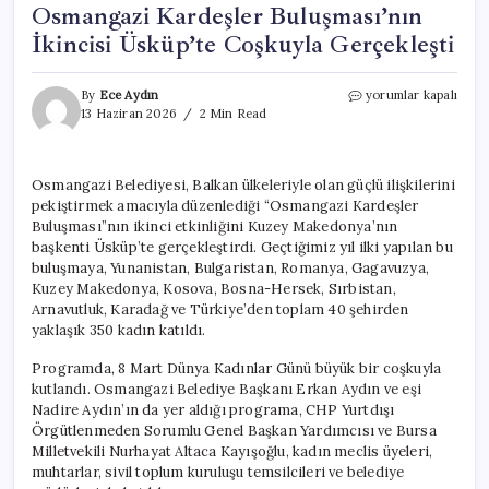
Osmangazi Kardeşler Buluşması’nın
İkincisi Üsküp’te Coşkuyla Gerçekleşti
Osmangazi
By
Ece Aydın
yorumlar kapalı
Kardeşler
13 Haziran 2026
2 Min Read
Buluşması’nın
İkincisi
Üsküp’te
Osmangazi Belediyesi, Balkan ülkeleriyle olan güçlü ilişkilerini
Coşkuyla
pekiştirmek amacıyla düzenlediği “Osmangazi Kardeşler
Gerçekleşti
için
Buluşması”nın ikinci etkinliğini Kuzey Makedonya’nın
başkenti Üsküp’te gerçekleştirdi. Geçtiğimiz yıl ilki yapılan bu
buluşmaya, Yunanistan, Bulgaristan, Romanya, Gagavuzya,
Kuzey Makedonya, Kosova, Bosna-Hersek, Sırbistan,
Arnavutluk, Karadağ ve Türkiye’den toplam 40 şehirden
yaklaşık 350 kadın katıldı.
Programda, 8 Mart Dünya Kadınlar Günü büyük bir coşkuyla
kutlandı. Osmangazi Belediye Başkanı Erkan Aydın ve eşi
Nadire Aydın’ın da yer aldığı programa, CHP Yurtdışı
Örgütlenmeden Sorumlu Genel Başkan Yardımcısı ve Bursa
Milletvekili Nurhayat Altaca Kayışoğlu, kadın meclis üyeleri,
muhtarlar, sivil toplum kuruluşu temsilcileri ve belediye