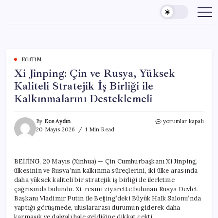
Skip
to
content
EĞITIM
Xi Jinping: Çin ve Rusya, Yüksek
Kaliteli Stratejik İş Birliği ile
Kalkınmalarını Desteklemeli
Xi
By
Ece Aydın
yorumlar kapalı
Jinping:
20 Mayıs 2026
1 Min Read
Çin
ve
Rusya,
BEİJİNG, 20 Mayıs (Xinhua) — Çin Cumhurbaşkanı Xi Jinping,
Yüksek
ülkesinin ve Rusya’nın kalkınma süreçlerini, iki ülke arasında
Kaliteli
Stratejik
daha yüksek kaliteli bir stratejik iş birliği ile ilerletme
İş
çağrısında bulundu. Xi, resmi ziyarette bulunan Rusya Devlet
Birliği
Başkanı Vladimir Putin ile Beijing’deki Büyük Halk Salonu’nda
ile
yaptığı görüşmede, uluslararası durumun giderek daha
Kalkınmalarını
karmaşık ve dalgalı hale geldiğine dikkat çekti.