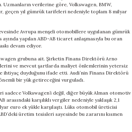
Sektörünü
aldı. Uzmanların verilerine göre, Volkswagen, BMW,
Sarsıyor
r, geçen yıl gümrük tarifeleri nedeniyle toplam 8 milyar
için
erçevesinde Avrupa menşeli otomobillere uygulanan gümrük
tos ayında yapılan ABD-AB ticaret anlaşmasıyla bu oran
baskı devam ediyor.
kswagen grubuna ait. Şirketin Finans Direktörü Arno
iklerini ve mevcut şartlarda maliyet önlemlerinin yetersiz
me ihtiyaç duyduğunu ifade etti. Audi’nin Finans Direktörü
önemli bir yük getireceğini vurguladı.
eri sadece Volkswagen’i değil, diğer büyük Alman otomotiv
 arasındaki karşılıklı vergiler nedeniyle yaklaşık 2,1
ar euro ek yükle karşılaştı. Lüks otomobil üreticisi
k ABD’deki üretim tesisleri sayesinde bu zararını kısmen