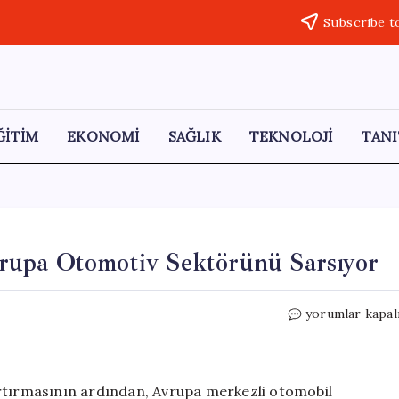
Subscribe t
ĞİTİM
EKONOMİ
SAĞLIK
TEKNOLOJİ
TANI
rupa Otomotiv Sektörünü Sarsıyor
Trump’ın
yorumlar kapal
Gümrük
Vergileri
Avrupa
Otomotiv
artırmasının ardından, Avrupa merkezli otomobil