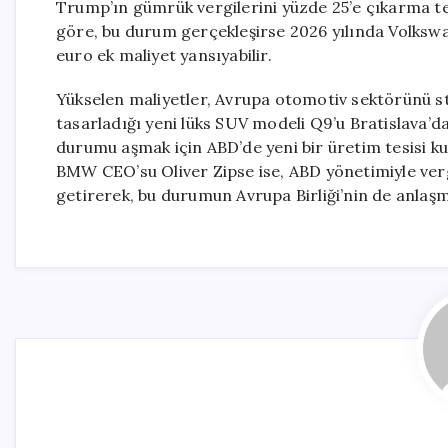
Trump’ın gümrük vergilerini yüzde 25’e çıkarma teh
göre, bu durum gerçekleşirse 2026 yılında Volksw
euro ek maliyet yansıyabilir.
Yükselen maliyetler, Avrupa otomotiv sektörünü str
tasarladığı yeni lüks SUV modeli Q9’u Bratislava’da
durumu aşmak için ABD’de yeni bir üretim tesisi ku
BMW CEO’su Oliver Zipse ise, ABD yönetimiyle verg
getirerek, bu durumun Avrupa Birliği’nin de anlaşm