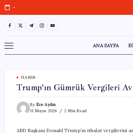
Skip
-
to
content
https://www.facebook.com/
https://twitter.com/
https://t.me/
https://www.instagram.com/
https://youtube.com/
ANA SAYFA
E
HABER
Trump’ın Gümrük Vergileri Av
By
Ece Aydın
11 Mayıs 2026
2 Min Read
ABD Başkanı Donald Trump’ın ithalat vergilerini 