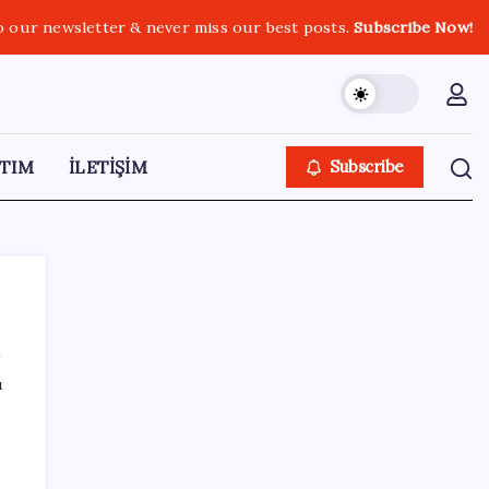
o our newsletter & never miss our best posts.
Subscribe Now!
TIM
İLETİŞİM
Subscribe
ı
SON YAZILAR
Erdoğan’dan ‘Mekke Ortak Savunma
Anlaşması’ açıklaması: ‘Hiçbir ülkeyi hedef