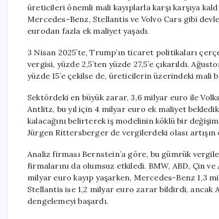
üreticileri önemli mali kayıplarla karşı karşıya k
Mercedes-Benz, Stellantis ve Volvo Cars gibi devle
eurodan fazla ek maliyet yaşadı.
3 Nisan 2025’te, Trump’ın ticaret politikaları ç
vergisi, yüzde 2,5’ten yüzde 27,5’e çıkarıldı. Ağus
yüzde 15’e çekilse de, üreticilerin üzerindeki mali 
Sektördeki en büyük zarar, 3,6 milyar euro ile Vol
Antlitz, bu yıl için 4 milyar euro ek maliyet bekled
kalacağını belirterek iş modelinin köklü bir değişi
Jürgen Rittersberger de vergilerdeki olası artışın 
Analiz firması Bernstein’a göre, bu gümrük vergil
firmalarını da olumsuz etkiledi. BMW, ABD, Çin ve AB
milyar euro kayıp yaşarken, Mercedes-Benz 1,3 mily
Stellantis ise 1,2 milyar euro zarar bildirdi, anca
dengelemeyi başardı.