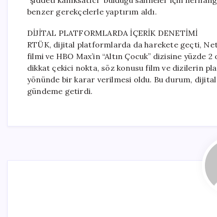
“şiddeti kanıksatıcı” bulduğu sahneler için herhangi
benzer gerekçelerle yaptırım aldı.
DİJİTAL PLATFORMLARDA İÇERİK DENETİMİ
RTÜK, dijital platformlarda da harekete geçti, Net
filmi ve HBO Max’in “Altın Çocuk” dizisine yüzde 2
dikkat çekici nokta, söz konusu film ve dizilerin 
yönünde bir karar verilmesi oldu. Bu durum, dijita
gündeme getirdi.