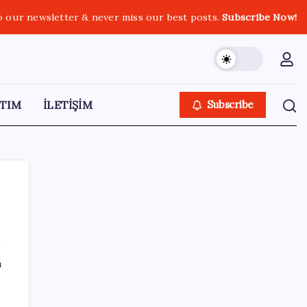
o our newsletter & never miss our best posts.
Subscribe Now!
TIM
İLETİŞİM
Subscribe
SON YAZILAR
ı
Resmen Meclis’e sunuldu: İşte 10 soruda
‘çerçeve yasa’ teklifi…