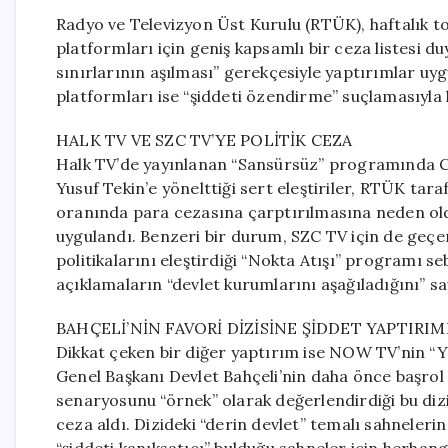
Radyo ve Televizyon Üst Kurulu (RTÜK), haftalık top
platformları için geniş kapsamlı bir ceza listesi du
sınırlarının aşılması” gerekçesiyle yaptırımlar uyg
platformları ise “şiddeti özendirme” suçlamasıyla
HALK TV VE SZC TV’YE POLİTİK CEZA
Halk TV’de yayınlanan “Sansürsüz” programında CH
Yusuf Tekin’e yönelttiği sert eleştiriler, RTÜK ta
oranında para cezasına çarptırılmasına neden o
uygulandı. Benzeri bir durum, SZC TV için de geçerl
politikalarını eleştirdiği “Nokta Atışı” programı s
açıklamaların “devlet kurumlarını aşağıladığını” s
BAHÇELİ’NİN FAVORİ DİZİSİNE ŞİDDET YAPTIRIM
Dikkat çeken bir diğer yaptırım ise NOW TV’nin “Ye
Genel Başkanı Devlet Bahçeli’nin daha önce başrol
senaryosunu “örnek” olarak değerlendirdiği bu dizi
ceza aldı. Dizideki “derin devlet” temalı sahnele