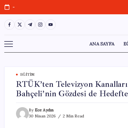
Skip
-
to
content
https://www.facebook.com/
https://twitter.com/
https://t.me/
https://www.instagram.com/
https://youtube.com/
ANA SAYFA
E
EĞITIM
RTÜK’ten Televizyon Kanalları v
Bahçeli’nin Gözdesi de Hedefte
By
Ece Aydın
30 Nisan 2026
2 Min Read