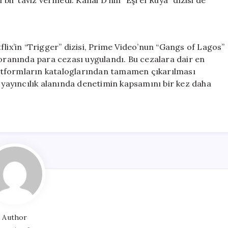
 bir taviz vermedi. Kanal D’nin “Eşref Rüya” dizisi de
flix’in “Trigger” dizisi, Prime Video’nun “Gangs of Lagos”
 oranında para cezası uygulandı. Bu cezalara dair en
platformların kataloglarından tamamen çıkarılması
l yayıncılık alanında denetimin kapsamını bir kez daha
Author