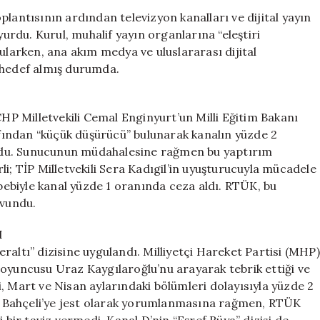
Dijital
lantısının ardından televizyon kanalları ve dijital yayın
Platformlara
yurdu. Kurul, muhalif yayın organlarına “eleştiri
Cezalar:
ularken, ana akım medya ve uluslararası dijital
Bahçeli’nin
 hedef almış durumda.
Gözdesi
de
Hedefte!
P Milletvekili Cemal Enginyurt’un Milli Eğitim Bakanı
için
rafından “küçük düşürücü” bulunarak kanalın yüzde 2
ldu. Sunucunun müdahalesine rağmen bu yaptırım
i; TİP Milletvekili Sera Kadıgil’in uyuşturucuyla mücadele
ebebiyle kanal yüzde 1 oranında ceza aldı. RTÜK, bu
avundu.
I
raltı” dizisine uygulandı. Milliyetçi Hareket Partisi (MHP)
 oyuncusu Uraz Kaygılaroğlu’nu arayarak tebrik ettiği ve
, Mart ve Nisan aylarındaki bölümleri dolayısıyla yüzde 2
rin Bahçeli’ye jest olarak yorumlanmasına rağmen, RTÜK