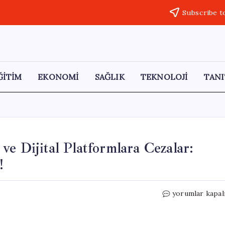
Subscribe t
ĞİTİM
EKONOMİ
SAĞLIK
TEKNOLOJİ
TANI
e Dijital Platformlara Cezalar:
!
RTÜK’ten
yorumlar kapal
Televizyon
Kanalları
ve