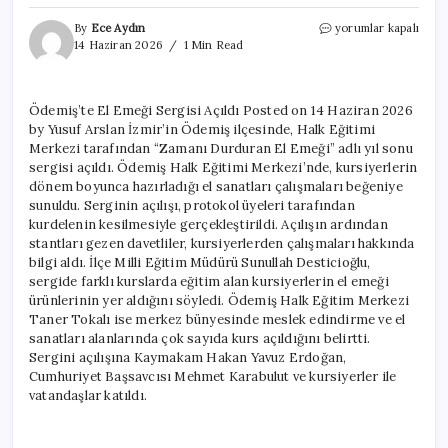
Ödemiş’te
By
Ece Aydın
yorumlar kapalı
El
14 Haziran 2026
1 Min Read
Emeği
Sergisi
Açıldı
Ödemiş’te El Emeği Sergisi Açıldı Posted on 14 Haziran 2026
için
by Yusuf Arslan İzmir’in Ödemiş ilçesinde, Halk Eğitimi
Merkezi tarafından “Zamanı Durduran El Emeği” adlı yıl sonu
sergisi açıldı. Ödemiş Halk Eğitimi Merkezi’nde, kursiyerlerin
dönem boyunca hazırladığı el sanatları çalışmaları beğeniye
sunuldu. Serginin açılışı, protokol üyeleri tarafından
kurdelenin kesilmesiyle gerçekleştirildi. Açılışın ardından
stantları gezen davetliler, kursiyerlerden çalışmaları hakkında
bilgi aldı. İlçe Milli Eğitim Müdürü Sunullah Desticioğlu,
sergide farklı kurslarda eğitim alan kursiyerlerin el emeği
ürünlerinin yer aldığını söyledi. Ödemiş Halk Eğitim Merkezi
Taner Tokalı ise merkez bünyesinde meslek edindirme ve el
sanatları alanlarında çok sayıda kurs açıldığını belirtti.
Sergini açılışına Kaymakam Hakan Yavuz Erdoğan,
Cumhuriyet Başsavcısı Mehmet Karabulut ve kursiyerler ile
vatandaşlar katıldı.