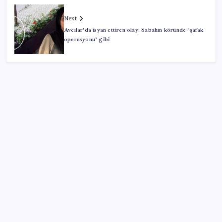
Next
Avcılar’da isyan ettiren olay: Sabahın köründe ‘şafak
operasyonu’ gibi
SON YAZILAR
Erdoğan’dan ‘Mekke Ortak Savunma Anlaşması’
açıklaması: ‘Hiçbir ülkeyi hedef almıyor’
Eskişehir’de 2 belediye başkanı YENİ Parti’ye geçti