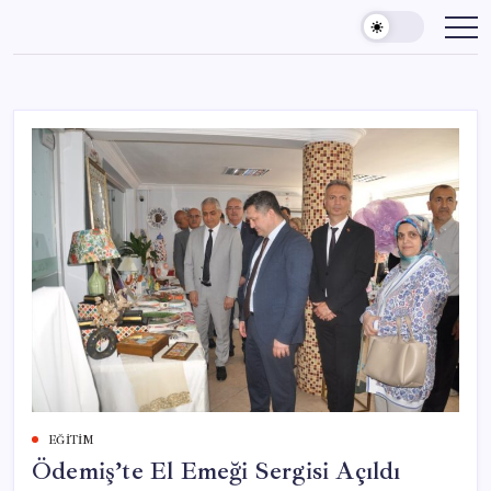
Skip
to
content
EĞITIM
Ödemiş’te El Emeği Sergisi Açıldı