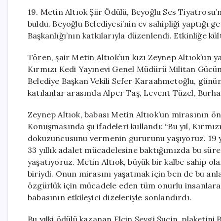
19. Metin Altıok Şiir Ödülü, Beyoğlu Ses Tiyatrosu’n
buldu. Beyoğlu Belediyesi’nin ev sahipliği yaptığı g
Başkanlığı’nın katkılarıyla düzenlendi. Etkinliğe k
Tören, şair Metin Altıok’un kızı Zeynep Altıok’un y
Kırmızı Kedi Yayınevi Genel Müdürü Militan Gücüm
Belediye Başkan Vekili Sefer Karaahmetoğlu, günün
katılanlar arasında Alper Taş, Levent Tüzel, Burhan
Zeynep Altıok, babası Metin Altıok’un mirasının öne
Konuşmasında şu ifadeleri kullandı: “Bu yıl, Kırmızı
dokuzuncusunu vermenin gururunu yaşıyoruz. 19 yıl
33 yıllık adalet mücadelesine baktığımızda bu sür
yaşatıyoruz. Metin Altıok, büyük bir kalbe sahip o
biriydi. Onun mirasını yaşatmak için ben de bu an
özgürlük için mücadele eden tüm onurlu insanlara ş
babasının etkileyici dizeleriyle sonlandırdı.
Bu yılki ödülü kazanan Elçin Sevgi Suçin, plaketin