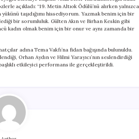
özlerle açıkladı: “19. Metin Altıok Ödülü’nü alırken yalnızca
n yükünü taşıdığımı hissediyorum. Yazmak benim için bir
ediği bir sorumluluk. Gülten Akın ve Birhan Keskin gibi
ncü kadın olmak benim için bir onur ve aynı zamanda bir
natçılar adına Tema Vakfı’na fidan bağışında bulunuldu.
stlendiği, Orhan Aydın ve Hilmi Yarayıcı’nın seslendirdiği
şlıklı etkileyici performans ile gerçekleştirildi.
Author