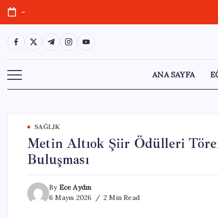
Skip
-
to
content
https://www.facebook.com/
https://twitter.com/
https://t.me/
https://www.instagram.com/
https://youtube.com/
ANA SAYFA
E
SAĞLIK
Metin Altıok Şiir Ödülleri Töre
Buluşması
By
Ece Aydın
6 Mayıs 2026
2 Min Read