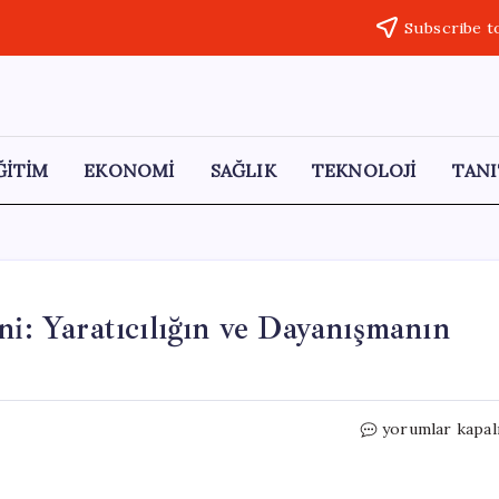
Subscribe t
ĞİTİM
EKONOMİ
SAĞLIK
TEKNOLOJİ
TANI
ni: Yaratıcılığın ve Dayanışmanın
Metin
yorumlar kapal
Altıok
Şiir
Ödülleri