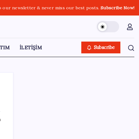
o our newsletter & never miss our best posts.
Subscribe Now!
TIM
İLETİŞİM
Subscribe
SON YAZILAR
ı
Erdoğan’dan ‘Mekke Ortak Savunma
Anlaşması’ açıklaması: ‘Hiçbir ülkeyi hedef