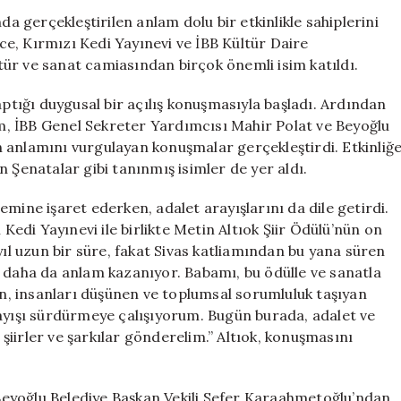
Töreni:
da gerçekleştirilen anlam dolu bir etkinlikle sahiplerini
Yaratıcılığın
ece, Kırmızı Kedi Yayınevi ve İBB Kültür Daire
ve
ültür ve sanat camiasından birçok önemli isim katıldı.
Dayanışmanın
Buluşması
aptığı duygusal bir açılış konuşmasıyla başladı. Ardından
için
, İBB Genel Sekreter Yardımcısı Mahir Polat ve Beyoğlu
 anlamını vurgulayan konuşmalar gerçekleştirdi. Etkinliğ
 Şenatalar gibi tanınmış isimler de yer aldı.
mine işaret ederken, adalet arayışlarını da dile getirdi.
 Kedi Yayınevi ile birlikte Metin Altıok Şiir Ödülü’nün on
 uzun bir süre, fakat Sivas katliamından bu yana süren
e daha da anlam kazanıyor. Babamı, bu ödülle ve sanatla
lan, insanları düşünen ve toplumsal sorumluluk taşıyan
layışı sürdürmeye çalışıyorum. Bugün burada, adalet ve
iirler ve şarkılar gönderelim.” Altıok, konuşmasını
i Beyoğlu Belediye Başkan Vekili Sefer Karaahmetoğlu’ndan