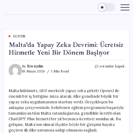
Skip
to
content
EĞITIM
Malta’da Yapay Zeka Devrimi: Ücretsiz
Hizmetle Yeni Bir Dönem Başlıyor
Malta’da
By
Ece Aydın
yorumlar kapalı
Yapay
18 Mayıs 2026
1 Min Read
Zeka
Devrimi:
Ücretsiz
Malta hükümeti, ABD merkezli yapay zeka şirketi OpenAI ile
Hizmetle
önemli bir iş birliğine imza atarak, ülke genelinde büyük bir
Yeni
Bir
yapay zeka uygulamasının startını verdi. Gerçekleşen bu
Dönem
anlaşma çerçevesinde, belirlenen eğitim programını başarıyla
Başlıyor
tamamlayan tüm Malta vatandaşlarına, genellikle ücretli olan
için
ChatGPT Plus hizmeti bir yıl boyunca ücretsiz sunulacak. Bu
gelişme, Malta’nın ulusal ölçekte böyle bir girişimi hayata
geçiren ilk ülke unvanına sahip olmasını sağladı.