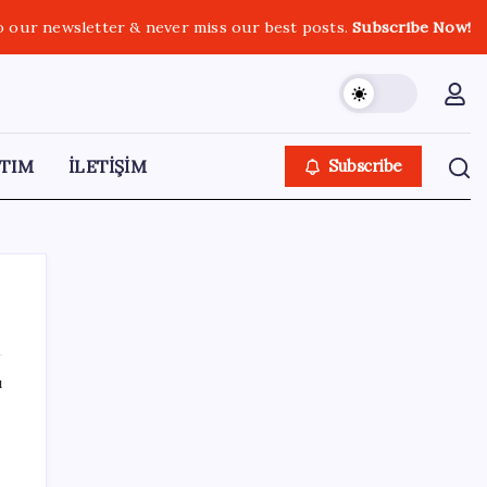
o our newsletter & never miss our best posts.
Subscribe Now!
TIM
İLETİŞİM
Subscribe
ı
SON YAZILAR
Resmen Meclis’e sunuldu: İşte 10 soruda
‘çerçeve yasa’ teklifi…