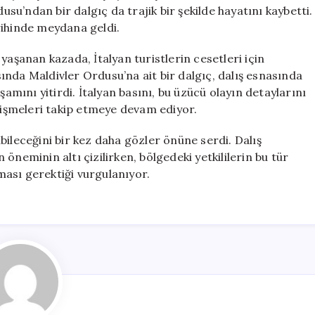
Hayatını
u’ndan bir dalgıç da trajik bir şekilde hayatını kaybetti.
Kaybetti
rihinde meydana geldi.
için
yaşanan kazada, İtalyan turistlerin cesetleri için
nda Maldivler Ordusu’na ait bir dalgıç, dalış esnasında
şamını yitirdi. İtalyan basını, bu üzücü olayın detaylarını
elişmeleri takip etmeye devam ediyor.
labileceğini bir kez daha gözler önüne serdi. Dalış
öneminin altı çizilirken, bölgedeki yetkililerin bu tür
ası gerektiği vurgulanıyor.