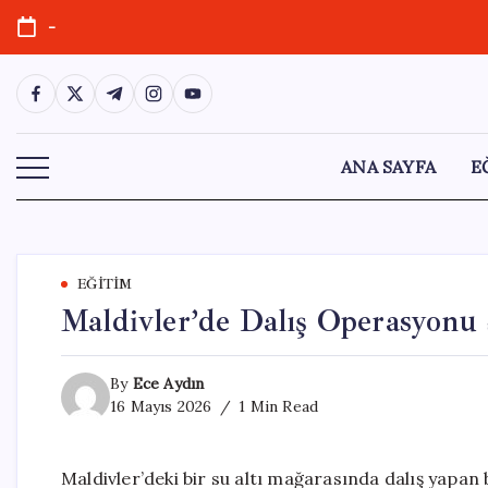
Skip
-
to
content
https://www.facebook.com/
https://twitter.com/
https://t.me/
https://www.instagram.com/
https://youtube.com/
ANA SAYFA
E
EĞITIM
Maldivler’de Dalış Operasyonu 
By
Ece Aydın
16 Mayıs 2026
1 Min Read
Maldivler’deki bir su altı mağarasında dalış yapan 