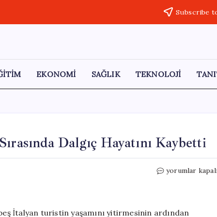
Subscribe t
ĞİTİM
EKONOMİ
SAĞLIK
TEKNOLOJİ
TANI
Sırasında Dalgıç Hayatını Kaybetti
Maldivler’de
yorumlar kapal
Dalış
Operasyonu
Sırasında
Dalgıç
beş İtalyan turistin yaşamını yitirmesinin ardından