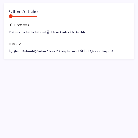
Other Articles
Previous
Patnos’ta Gıda Güvenliği Denetimleri Artırıldı
Next
İçişleri Bakanlığı’ndan ‘Incel’ Gruplarına Dikkat Çeken Rapor!
SON YAZILAR
Mirasta yeni dönem: Satışta ilk hak değişecek