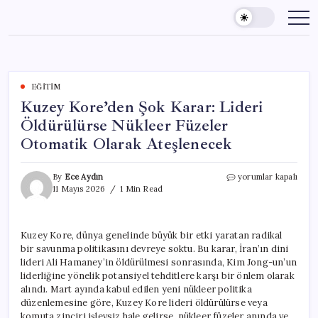
Skip
to
content
EĞITIM
Kuzey Kore’den Şok Karar: Lideri
Öldürülürse Nükleer Füzeler
Otomatik Olarak Ateşlenecek
Kuzey
By
Ece Aydın
yorumlar kapalı
Kore’den
11 Mayıs 2026
1 Min Read
Şok
Karar:
Lideri
Kuzey Kore, dünya genelinde büyük bir etki yaratan radikal
Öldürülürse
bir savunma politikasını devreye soktu. Bu karar, İran’ın dini
Nükleer
Füzeler
lideri Ali Hamaney’in öldürülmesi sonrasında, Kim Jong-un’un
Otomatik
liderliğine yönelik potansiyel tehditlere karşı bir önlem olarak
Olarak
alındı. Mart ayında kabul edilen yeni nükleer politika
Ateşlenecek
düzenlemesine göre, Kuzey Kore lideri öldürülürse veya
için
komuta zinciri işlevsiz hale gelirse, nükleer füzeler anında ve