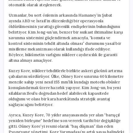
otomatik olarak ateşlenecek.
Uzmanlar, bu sert önlemin arkasında Hamaney’in Şubat
ayında ABD ve İsrail’in düzenlediği bir operasyonla
öldürülmesinin yarattığı güvenlik endişelerinin bulunduğunu
belirtiyor. Kim Jong-un’un, benzer bir suikast ihtimaline karşı
savunma sistemini güçlendirmek amacıyla, “komuta ve
kontrol sisteminin tehdit altında olması” durumunu yasal bir
misilleme mekanizması olarak kullandığı ifade ediliyor.
Böylece, hükümetin varlığını nükleer caydırıcılık ile garanti
altına almayı amaçlıyor.
Kuzey Kore, nükleer tehditlerle birlikte askeri gücünü artırma
çabalarını sürdürüyor. Ülke, Güney Kore sınırına 60 kilometre
menzile sahip yeni nesil 155 mm’lik kundağı motorlu obüsler
konuşlandırmak üzere hazırlık yapıyor. Kim Jong-un, bu yeni
silahların Seul’u doğrudan hedef alabilecek kapasitede
olduğunu ve olası bir kara harekâtında stratejik avantaj
sağlayacağını belirtiyor.
Ayrıca, Kuzey Kore, 70 yıldır anayasasında yer alan “barışçıl
yeniden birleşme” hedefine son vererek tarihi bir değişikliğe
gitti. Güney Kore’yi resmi olarak “baş düşman” ilan eden
Pyongyang yönetimi, Kore Yarımadası’nı artık savaş halindeki