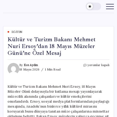
Skip
to
content
EĞITIM
Kültür ve Turizm Bakanı Mehmet
Nuri Ersoy’dan 18 Mayıs Müzeler
Günü’ne Özel Mesaj
Kültür
By
Ece Aydın
yorumlar kapalı
ve
18 Mayıs 2026
1 Min Read
Turizm
Bakanı
Mehmet
Kültür ve Turizm Bakanı Mehmet Nuri Ersoy, 18 Mayıs
Nuri
Müzeler Günü dolayısıyla bir kutlama mesajı yayımlayarak
Ersoy’dan
18
müzecilik alanında çalışanları ve kültür emekçilerini
Mayıs
onurlandırdı. Ersoy, sosyal medya platformlarından paylaştığı
Müzeler
mesajında, Anadolu’nun binlerce yıllık kültürel mirasını
Günü’ne
koruyarak bunu dünyaya tanıtan müze çalışanlarına minnettar
Özel
olduğunu belirtti. Bakan Ersoy, müzelerin yalnızca geçmişe ait