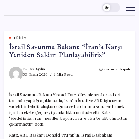
Skip
to
content
EĞITIM
İsrail Savunma Bakanı: “İran’a Karşı
Yeniden Saldırı Planlayabiliriz”
İsrail
By
Ece Aydın
yorumlar kapalı
Savunma
30 Nisan 2026
1 Min Read
Bakanı:
“İran’a
Karşı
İsrail Savunma Bakanı Yisrael Katz, düzenlenen bir askeri
Yeniden
törende yaptığı açıklamada, İran’ın İsrail ve ABD için uzun
Saldırı
Planlayabiliriz”
vadeli bir tehdit oluşturduğunu ve bu durumu sona erdirmek
için
için harekete geçmeyi planladıklarını ifade etti. Katz,
“Hedefimiz, İran’ı nesiller boyunca süren bir tehdit olmaktan
çıkarmaktır,” dedi.
Katz, ABD Başkanı Donald Trump’ın, İsrail Başbakanı