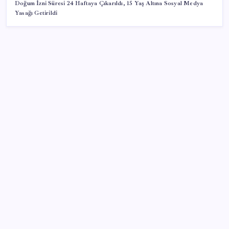
Doğum İzni Süresi 24 Haftaya Çıkarıldı, 15 Yaş Altına Sosyal Medya
Yasağı Getirildi
SON YAZILAR
Mirasta yeni dönem: Satışta ilk hak değişecek
KOBİ’ler için akıllı üretim üssü
Erdoğan’dan ‘Mekke Ortak Savunma Anlaşması’
açıklaması: ‘Hiçbir ülkeyi hedef almıyor’
Eskişehir’de 2 belediye başkanı YENİ Parti’ye geçti
500 tam puan almıştı… LGS birincisi Umut’un tercihi