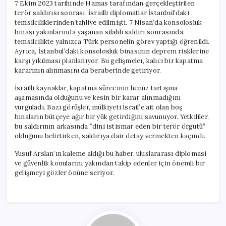
7 Ekim 2023 tarihinde Hamas tarafından gerçekleştirilen
terör saldırısı sonrası, İsrailli diplomatlar İstanbul’daki
temsilciliklerinden tahliye edilmişti. 7 Nisan’da konsolosluk
binası yakınlarında yaşanan silahlı saldırı sonrasında,
temsilcilikte yalnızca Türk personelin görev yaptığı öğrenildi.
Ayrıca, İstanbul’daki konsolosluk binasının deprem risklerine
karşı yıkılması planlanıyor. Bu gelişmeler, kalıcı bir kapatma
kararının alınmasını da beraberinde getiriyor.
İsrailli kaynaklar, kapatma sürecinin henüz tartışma
aşamasında olduğunu ve kesin bir karar alınmadığını
vurguladı. Bazı görüşler, mülkiyeti İsrail’e ait olan boş
binaların bütçeye ağır bir yük getirdiğini savunuyor. Yetkililer,
bu saldırının arkasında “dini istismar eden bir terör örgütü”
olduğunu belirtirken, saldırıya dair detay vermekten kaçındı.
Yusuf Arslan’ın kaleme aldığı bu haber, uluslararası diplomasi
ve güvenlik konularını yakından takip edenler için önemli bir
gelişmeyi gözler önüne seriyor.