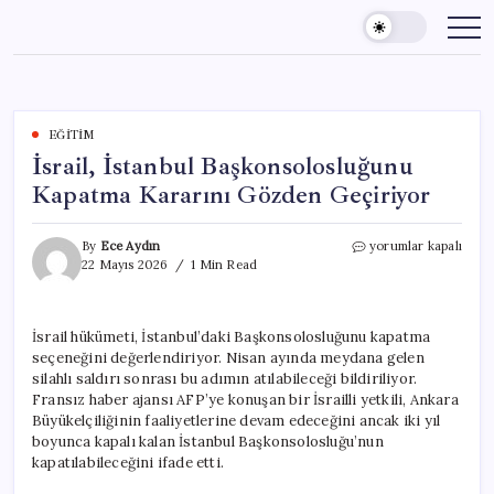
Skip
to
content
EĞITIM
İsrail, İstanbul Başkonsolosluğunu
Kapatma Kararını Gözden Geçiriyor
İsrail,
By
Ece Aydın
yorumlar kapalı
İstanbul
22 Mayıs 2026
1 Min Read
Başkonsolosluğunu
Kapatma
Kararını
İsrail hükümeti, İstanbul’daki Başkonsolosluğunu kapatma
Gözden
seçeneğini değerlendiriyor. Nisan ayında meydana gelen
Geçiriyor
için
silahlı saldırı sonrası bu adımın atılabileceği bildiriliyor.
Fransız haber ajansı AFP’ye konuşan bir İsrailli yetkili, Ankara
Büyükelçiliğinin faaliyetlerine devam edeceğini ancak iki yıl
boyunca kapalı kalan İstanbul Başkonsolosluğu’nun
kapatılabileceğini ifade etti.