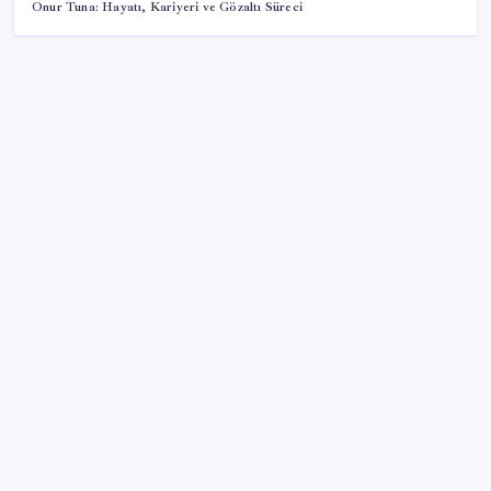
Onur Tuna: Hayatı, Kariyeri ve Gözaltı Süreci
SON YAZILAR
Küresel gıda fiyatları son 3 yılın zirvesine tırmandı
TL mevduat faizi Mart’tan bu yana en düşük seviyede
Süleyman Soylu’nun ‘Murat Karayılan’ açıklaması
yeniden gündem oldu: ‘Yakalayıp bin parçaya
bölmezsek bu millet yüzümüze tükürsün’
Resmen Meclis’e sunuldu: İşte 10 soruda ‘çerçeve
yasa’ teklifi…