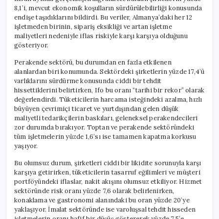
8,1’i, mevcut ekonomik koşulların sürdürülebilirliği konusunda
endişe taşıdıklarını bildirdi. Bu veriler, Almanya’daki her 12
işletmeden birinin, sipariş eksikliği ve artan işletme
maliyetleri nedeniyle iflas riskiyle karşı karşıya olduğunu
gösteriyor.
Perakende sektörü, bu durumdan en fazla etkilenen
alanlardan biri konumunda. Sektördeki şirketlerin yüzde 17,4’ü
varlıklarını sürdürme konusunda ciddi bir tehdit
hissettiklerini belirtirken, Ifo bu oranı “tarihi bir rekor” olarak
değerlendirdi. Tüketicilerin harcama isteğindeki azalma, hızlı
büyüyen çevrimiçi ticaret ve yurtdışından gelen düşük
maliyetli tedarikçilerin baskıları, geleneksel perakendecileri
zor durumda bırakıyor. Toptan ve perakende sektöründeki
tüm işletmelerin yüzde 1,6’sı ise tamamen kapatma korkusu
yaşıyor.
Bu olumsuz durum, şirketleri ciddi bir likidite sorunuyla karşı
karşıya getirirken, tüketicilerin tasarruf eğilimleri ve müşteri
portföyündeki iflaslar, nakit akışını olumsuz etkiliyor. Hizmet
sektöründe risk oranı yüzde 7,6 olarak belirlenirken,
konaklama ve gastronomi alanındaki bu oran yüzde 20’ye
yaklaşıyor. İmalat sektöründe ise varoluşsal tehdit hisseden
işletmelerin oranı hafif bir düşüş göstererek yüzde 7,5’e