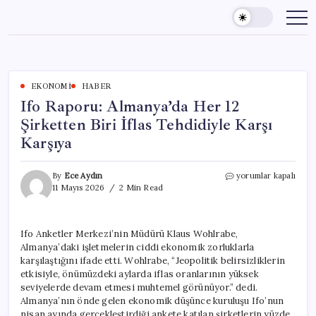
Skip
to
content
EKONOMI
HABER
Ifo Raporu: Almanya’da Her 12
Şirketten Biri İflas Tehdidiyle Karşı
Karşıya
Ifo
By
Ece Aydın
yorumlar kapalı
Raporu:
11 Mayıs 2026
2 Min Read
Almanya’da
Her
12
Ifo Anketler Merkezi’nin Müdürü Klaus Wohlrabe,
Şirketten
Almanya’daki işletmelerin ciddi ekonomik zorluklarla
Biri
İflas
karşılaştığını ifade etti. Wohlrabe, “Jeopolitik belirsizliklerin
Tehdidiyle
etkisiyle, önümüzdeki aylarda iflas oranlarının yüksek
Karşı
seviyelerde devam etmesi muhtemel görünüyor.” dedi.
Karşıya
Almanya’nın önde gelen ekonomik düşünce kuruluşu Ifo’nun
için
nisan ayında gerçekleştirdiği ankete katılan şirketlerin yüzde