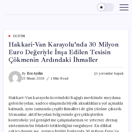
Skip
to
content
EĞITIM
Hakkari-Van Karayolu’nda 30 Milyon
Euro Değeriyle İnşa Edilen Tesisin
Çökmenin Ardındaki İhmaller
Hakkari-
By
Ece Aydın
yorumlar kapalı
Van
23 Nisan 2026
1 Min Read
Karayolu’nda
30
Milyon
Hakkari-Van karayolu üzerindeki Bağışlı mevkiinde meydana
Euro
gelen heyelan, sadece ulaşımda büyük aksaklıklara yol açmakla
Değeriyle
İnşa
kalmadı, aynı zamanda çeşitli ihmalleri de gün yüzüne çıkardı.
Edilen
Uzmanlar, aktif heyelan bölgesinde gerçekleştirilen
Tesisin
kontrolsüz yol genişletme çalışmalarının ve yetersiz drenaj
Çökmenin
sisteminin bu felaketi tetiklediğini vurguluyor. En dikkat
Ardındaki
çekici durum ise, Avrupa Birliği fonlarıyla 30 milyon Euro’ya