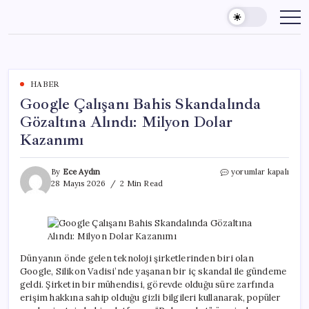
Skip
to
content
HABER
Google Çalışanı Bahis Skandalında
Gözaltına Alındı: Milyon Dolar
Kazanımı
Google
By
Ece Aydın
yorumlar kapalı
Çalışanı
28 Mayıs 2026
2 Min Read
Bahis
Skandalında
Gözaltına
Alındı:
Milyon
Dolar
Dünyanın önde gelen teknoloji şirketlerinden biri olan
Kazanımı
Google, Silikon Vadisi’nde yaşanan bir iç skandal ile gündeme
için
geldi. Şirketin bir mühendisi, görevde olduğu süre zarfında
erişim hakkına sahip olduğu gizli bilgileri kullanarak, popüler