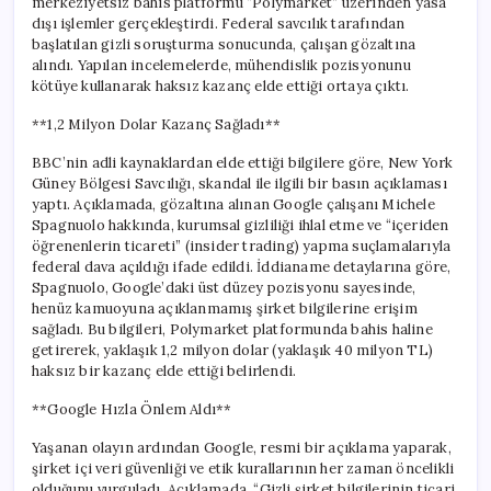
merkeziyetsiz bahis platformu “Polymarket” üzerinden yasa
dışı işlemler gerçekleştirdi. Federal savcılık tarafından
başlatılan gizli soruşturma sonucunda, çalışan gözaltına
alındı. Yapılan incelemelerde, mühendislik pozisyonunu
kötüye kullanarak haksız kazanç elde ettiği ortaya çıktı.
**1,2 Milyon Dolar Kazanç Sağladı**
BBC’nin adli kaynaklardan elde ettiği bilgilere göre, New York
Güney Bölgesi Savcılığı, skandal ile ilgili bir basın açıklaması
yaptı. Açıklamada, gözaltına alınan Google çalışanı Michele
Spagnuolo hakkında, kurumsal gizliliği ihlal etme ve “içeriden
öğrenenlerin ticareti” (insider trading) yapma suçlamalarıyla
federal dava açıldığı ifade edildi. İddianame detaylarına göre,
Spagnuolo, Google’daki üst düzey pozisyonu sayesinde,
henüz kamuoyuna açıklanmamış şirket bilgilerine erişim
sağladı. Bu bilgileri, Polymarket platformunda bahis haline
getirerek, yaklaşık 1,2 milyon dolar (yaklaşık 40 milyon TL)
haksız bir kazanç elde ettiği belirlendi.
**Google Hızla Önlem Aldı**
Yaşanan olayın ardından Google, resmi bir açıklama yaparak,
şirket içi veri güvenliği ve etik kurallarının her zaman öncelikli
olduğunu vurguladı. Açıklamada, “Gizli şirket bilgilerinin ticari