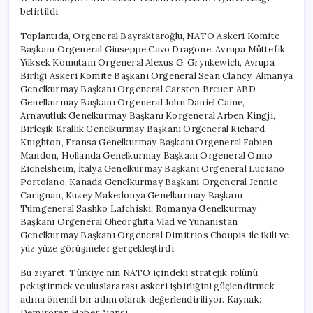
belirtildi.
Toplantıda, Orgeneral Bayraktaroğlu, NATO Askeri Komite
Başkanı Orgeneral Giuseppe Cavo Dragone, Avrupa Müttefik
Yüksek Komutanı Orgeneral Alexus G. Grynkewich, Avrupa
Birliği Askeri Komite Başkanı Orgeneral Sean Clancy, Almanya
Genelkurmay Başkanı Orgeneral Carsten Breuer, ABD
Genelkurmay Başkanı Orgeneral John Daniel Caine,
Arnavutluk Genelkurmay Başkanı Korgeneral Arben Kingji,
Birleşik Krallık Genelkurmay Başkanı Orgeneral Richard
Knighton, Fransa Genelkurmay Başkanı Orgeneral Fabien
Mandon, Hollanda Genelkurmay Başkanı Orgeneral Onno
Eichelsheim, İtalya Genelkurmay Başkanı Orgeneral Luciano
Portolano, Kanada Genelkurmay Başkanı Orgeneral Jennie
Carignan, Kuzey Makedonya Genelkurmay Başkanı
Tümgeneral Sashko Lafchiski, Romanya Genelkurmay
Başkanı Orgeneral Gheorghita Vlad ve Yunanistan
Genelkurmay Başkanı Orgeneral Dimitrios Choupis ile ikili ve
yüz yüze görüşmeler gerçekleştirdi.
Bu ziyaret, Türkiye’nin NATO içindeki stratejik rolünü
pekiştirmek ve uluslararası askeri işbirliğini güçlendirmek
adına önemli bir adım olarak değerlendiriliyor. Kaynak:
Demirören Haber Ajansı