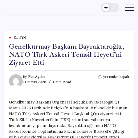
Skip
to
content
EĞITIM
Genelkurmay Başkanı Bayraktaroğlu,
NATO Türk Askeri Temsil Heyeti’ni
Ziyaret Etti
Genelkurmay
By
Ece Aydın
yorumlar kapalı
Başkanı
21 Mayıs 2026
1 Min Read
Bayraktaroğlu,
NATO
Türk
Genelkurmay Başkanı Orgeneral Selçuk Bayraktaroğlu, 21
Askeri
Mayıs 2026 tarihinde Belçika’nın başkenti Brüksel’de bulunan
Temsil
Heyeti’ni
NATO Türk Askeri Temsil Heyeti Başkanlığı’nı ziyaret etti.
Ziyaret
Türk Silahlı Kuvvetleri’nin (TSK) resmi sosyal medya
Etti
hesabından yapılan duyuruda, Bayraktaroğlu’nun NATO
için
Askeri Komite Toplantısı’na katılmak üzere Brüksel’e gittiği
ve bu vesileyle Türk Askeri Temsil Heyeti’ni ziyaret ettiği