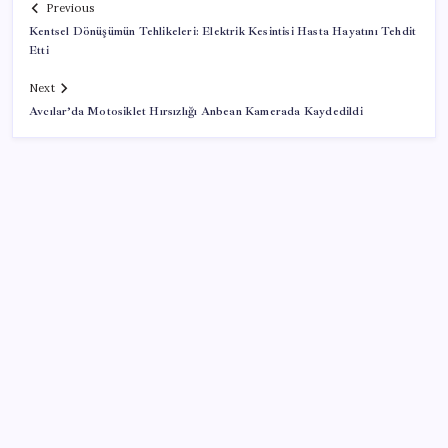
Previous
Kentsel Dönüşümün Tehlikeleri: Elektrik Kesintisi Hasta Hayatını Tehdit
Etti
Next
Avcılar’da Motosiklet Hırsızlığı Anbean Kamerada Kaydedildi
SON YAZILAR
Resmen Meclis’e sunuldu: İşte 10 soruda ‘çerçeve
yasa’ teklifi…
Altın fiyatları ne zaman yükselecek? Dev bankadan