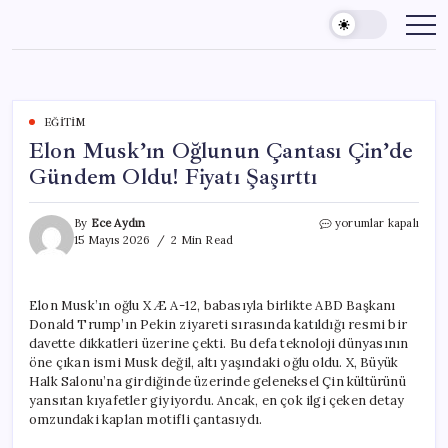
Skip
to
content
EĞITIM
Elon Musk’ın Oğlunun Çantası Çin’de
Gündem Oldu! Fiyatı Şaşırttı
Elon
By
Ece Aydın
yorumlar kapalı
Musk’ın
15 Mayıs 2026
2 Min Read
Oğlunun
Çantası
Çin’de
Elon Musk’ın oğlu X Æ A-12, babasıyla birlikte ABD Başkanı
Gündem
Donald Trump’ın Pekin ziyareti sırasında katıldığı resmi bir
Oldu!
Fiyatı
davette dikkatleri üzerine çekti. Bu defa teknoloji dünyasının
Şaşırttı
öne çıkan ismi Musk değil, altı yaşındaki oğlu oldu. X, Büyük
için
Halk Salonu’na girdiğinde üzerinde geleneksel Çin kültürünü
yansıtan kıyafetler giyiyordu. Ancak, en çok ilgi çeken detay
omzundaki kaplan motifli çantasıydı.