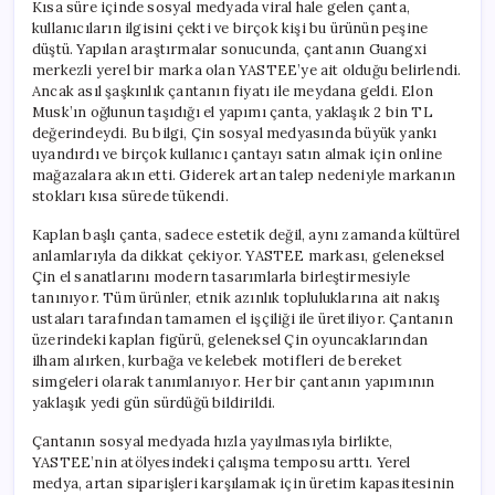
Kısa süre içinde sosyal medyada viral hale gelen çanta,
kullanıcıların ilgisini çekti ve birçok kişi bu ürünün peşine
düştü. Yapılan araştırmalar sonucunda, çantanın Guangxi
merkezli yerel bir marka olan YASTEE’ye ait olduğu belirlendi.
Ancak asıl şaşkınlık çantanın fiyatı ile meydana geldi. Elon
Musk’ın oğlunun taşıdığı el yapımı çanta, yaklaşık 2 bin TL
değerindeydi. Bu bilgi, Çin sosyal medyasında büyük yankı
uyandırdı ve birçok kullanıcı çantayı satın almak için online
mağazalara akın etti. Giderek artan talep nedeniyle markanın
stokları kısa sürede tükendi.
Kaplan başlı çanta, sadece estetik değil, aynı zamanda kültürel
anlamlarıyla da dikkat çekiyor. YASTEE markası, geleneksel
Çin el sanatlarını modern tasarımlarla birleştirmesiyle
tanınıyor. Tüm ürünler, etnik azınlık topluluklarına ait nakış
ustaları tarafından tamamen el işçiliği ile üretiliyor. Çantanın
üzerindeki kaplan figürü, geleneksel Çin oyuncaklarından
ilham alırken, kurbağa ve kelebek motifleri de bereket
simgeleri olarak tanımlanıyor. Her bir çantanın yapımının
yaklaşık yedi gün sürdüğü bildirildi.
Çantanın sosyal medyada hızla yayılmasıyla birlikte,
YASTEE’nin atölyesindeki çalışma temposu arttı. Yerel
medya, artan siparişleri karşılamak için üretim kapasitesinin