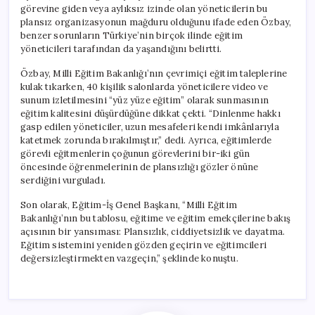
görevine giden veya aylıksız izinde olan yöneticilerin bu
plansız organizasyonun mağduru olduğunu ifade eden Özbay,
benzer sorunların Türkiye’nin birçok ilinde eğitim
yöneticileri tarafından da yaşandığını belirtti.
Özbay, Milli Eğitim Bakanlığı’nın çevrimiçi eğitim taleplerine
kulak tıkarken, 40 kişilik salonlarda yöneticilere video ve
sunum izletilmesini “yüz yüze eğitim” olarak sunmasının
eğitim kalitesini düşürdüğüne dikkat çekti. “Dinlenme hakkı
gasp edilen yöneticiler, uzun mesafeleri kendi imkânlarıyla
katetmek zorunda bırakılmıştır,” dedi. Ayrıca, eğitimlerde
görevli eğitmenlerin çoğunun görevlerini bir-iki gün
öncesinde öğrenmelerinin de plansızlığı gözler önüne
serdiğini vurguladı.
Son olarak, Eğitim-İş Genel Başkanı, “Milli Eğitim
Bakanlığı’nın bu tablosu, eğitime ve eğitim emekçilerine bakış
açısının bir yansıması: Plansızlık, ciddiyetsizlik ve dayatma.
Eğitim sistemini yeniden gözden geçirin ve eğitimcileri
değersizleştirmekten vazgeçin,” şeklinde konuştu.