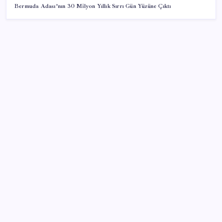
Bermuda Adası’nın 30 Milyon Yıllık Sırrı Gün Yüzüne Çıktı
SON YAZILAR
Resmen Meclis’e sunuldu: İşte 10 soruda ‘çerçeve
yasa’ teklifi…
Altın fiyatları ne zaman yükselecek? Dev bankadan
dikkat çeken tahmin
Redmi K100 Pro Özellikleri ve Tanıtım Tarihi Belli
Oldu
Kadir Has’ta yeni programlar: Yapay zekâ ve veri