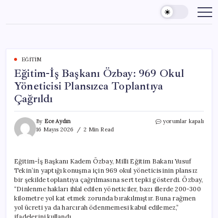
Skip
to
content
EĞITIM
Eğitim-İş Başkanı Özbay: 969 Okul
Yöneticisi Plansızca Toplantıya
Çağrıldı
Eğitim-
By
Ece Aydın
yorumlar kapalı
İş
16 Mayıs 2026
2 Min Read
Başkanı
Özbay:
969
Eğitim-İş Başkanı Kadem Özbay, Milli Eğitim Bakanı Yusuf
Okul
Tekin’in yaptığı konuşma için 969 okul yöneticisinin plansız
Yöneticisi
Plansızca
bir şekilde toplantıya çağrılmasına sert tepki gösterdi. Özbay,
Toplantıya
“Dinlenme hakları ihlal edilen yöneticiler, bazı illerde 200-300
Çağrıldı
kilometre yol kat etmek zorunda bırakılmıştır. Buna rağmen
için
yol ücreti ya da harcırah ödenmemesi kabul edilemez,”
ifadelerini kullandı.