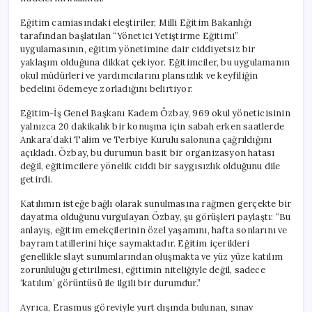
Eğitim camiasındaki eleştiriler, Milli Eğitim Bakanlığı
tarafından başlatılan “Yönetici Yetiştirme Eğitimi”
uygulamasının, eğitim yönetimine dair ciddiyetsiz bir
yaklaşım olduğuna dikkat çekiyor. Eğitimciler, bu uygulamanın
okul müdürleri ve yardımcılarını plansızlık ve keyfiliğin
bedelini ödemeye zorladığını belirtiyor.
Eğitim-İş Genel Başkanı Kadem Özbay, 969 okul yöneticisinin
yalnızca 20 dakikalık bir konuşma için sabah erken saatlerde
Ankara’daki Talim ve Terbiye Kurulu salonuna çağrıldığını
açıkladı. Özbay, bu durumun basit bir organizasyon hatası
değil, eğitimcilere yönelik ciddi bir saygısızlık olduğunu dile
getirdi.
Katılımın isteğe bağlı olarak sunulmasına rağmen gerçekte bir
dayatma olduğunu vurgulayan Özbay, şu görüşleri paylaştı: “Bu
anlayış, eğitim emekçilerinin özel yaşamını, hafta sonlarını ve
bayram tatillerini hiçe saymaktadır. Eğitim içerikleri
genellikle slayt sunumlarından oluşmakta ve yüz yüze katılım
zorunluluğu getirilmesi, eğitimin niteliğiyle değil, sadece
‘katılım’ görüntüsü ile ilgili bir durumdur.”
Ayrıca, Erasmus göreviyle yurt dışında bulunan, sınav