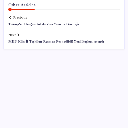
Other Articles
Previous
Trump’ın Chagos Adaları’na Yönelik Gözdağı
Next
MHP Kilis İl Teşkilatı Resmen Feshedildi! Yeni Başkan Atandı
SON YAZILAR
Mirasta yeni dönem: Satışta ilk hak değişecek
KOBİ’ler için akıllı üretim üssü