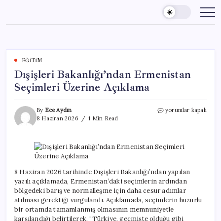
Skip
to
content
EĞITIM
Dışişleri Bakanlığı’ndan Ermenistan
Seçimleri Üzerine Açıklama
Dışişleri
By
Ece Aydın
yorumlar kapalı
Bakanlığı’ndan
8 Haziran 2026
1 Min Read
Ermenistan
Seçimleri
Üzerine
Açıklama
için
8 Haziran 2026 tarihinde Dışişleri Bakanlığı’ndan yapılan
yazılı açıklamada, Ermenistan’daki seçimlerin ardından
bölgedeki barış ve normalleşme için daha cesur adımlar
atılması gerektiği vurgulandı. Açıklamada, seçimlerin huzurlu
bir ortamda tamamlanmış olmasının memnuniyetle
karşılandığı belirtilerek, “Türkiye, geçmişte olduğu gibi