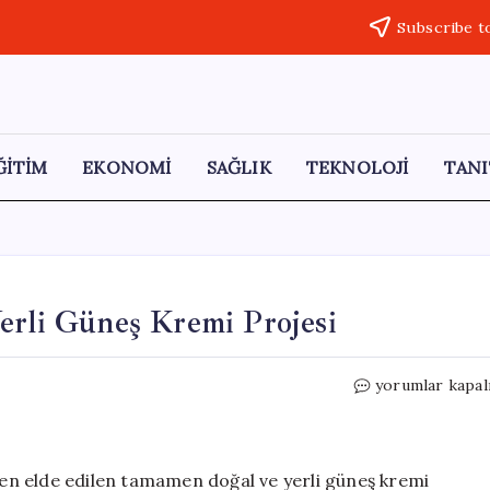
Subscribe t
ĞİTİM
EKONOMİ
SAĞLIK
TEKNOLOJİ
TANI
erli Güneş Kremi Projesi
Denizden
yorumlar kapal
İlham
Alan
Yenilik:
Yerli
en elde edilen tamamen doğal ve yerli güneş kremi