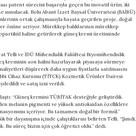
Güneş
rası patent sürecini başarıyla geçen bu inovatif ürün, iki
Kremi
ine sunulacak. Bolu Abant İzzet Baysal Üniversitesi (BAİBÜ)
Projesi
lerinin ortak çalışmasıyla hayata geçirilen proje, doğal
için
ler önüne seriyor. Mürekkep balıklarının mürekkep
opartikül haline getirilerek güneş kremi üretiminde
t Telli ve İDÜ Mühendislik Fakültesi Biyomühendislik
ş kreminin son halini hazırlayarak piyasaya sürmeye
maliyetleri düşürerek daha uygun fiyatlarla satılmasını
e Tıbbi Cihaz Kurumu (TİTCK) Kozmetik Ürünler Dairesi
edildi ve satış izni verildi.
ylaştı: “Güneş kremini TÜBİTAK desteğiyle geliştirdik.
en melanin pigmenti ve yüksek antioksidan özelliklere
nasyonunu içeriyor. Bu tamamen doğal bir formül.”
 bir dayanışma içinde çalıştıklarını belirten Telli, “Şimdi
k. Bu süreç bizim için çok öğretici oldu.” dedi.