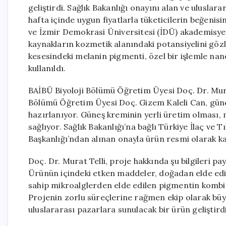
geliştirdi. Sağlık Bakanlığı onayını alan ve uluslara
hafta içinde uygun fiyatlarla tüketicilerin beğenis
ve İzmir Demokrasi Üniversitesi (İDÜ) akademisyen
kaynakların kozmetik alanındaki potansiyelini göz
kesesindeki melanin pigmenti, özel bir işlemle nan
kullanıldı.
BAİBÜ Biyoloji Bölümü Öğretim Üyesi Doç. Dr. Mura
Bölümü Öğretim Üyesi Doç. Gizem Kaleli Can, güne
hazırlanıyor. Güneş kreminin yerli üretim olması, 
sağlıyor. Sağlık Bakanlığı’na bağlı Türkiye İlaç v
Başkanlığı’ndan alınan onayla ürün resmi olarak kayd
Doç. Dr. Murat Telli, proje hakkında şu bilgileri pa
Ürünün içindeki etken maddeler, doğadan elde edil
sahip mikroalglerden elde edilen pigmentin kombi
Projenin zorlu süreçlerine rağmen ekip olarak büyük
uluslararası pazarlara sunulacak bir ürün geliştirdi