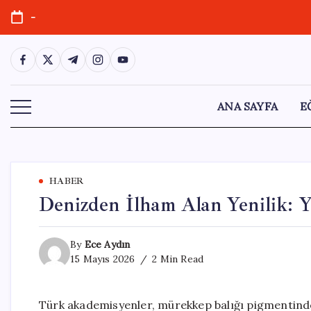
Skip
-
to
content
https://www.facebook.com/
https://twitter.com/
https://t.me/
https://www.instagram.com/
https://youtube.com/
ANA SAYFA
E
HABER
Denizden İlham Alan Yenilik: Y
By
Ece Aydın
15 Mayıs 2026
2 Min Read
Türk akademisyenler, mürekkep balığı pigmentind