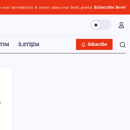
o our newsletter & never miss our best posts.
Subscribe Now!
TIM
İLETİŞİM
Subscribe
ı
SON YAZILAR
Resmen Meclis’e sunuldu: İşte 10 soruda
‘çerçeve yasa’ teklifi…