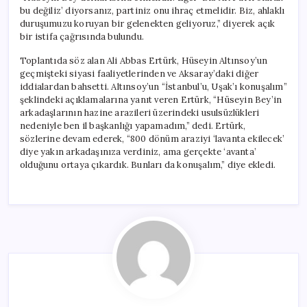
bu değiliz’ diyorsanız, partiniz onu ihraç etmelidir. Biz, ahlaklı
duruşumuzu koruyan bir gelenekten geliyoruz,” diyerek açık
bir istifa çağrısında bulundu.
Toplantıda söz alan Ali Abbas Ertürk, Hüseyin Altınsoy’un
geçmişteki siyasi faaliyetlerinden ve Aksaray’daki diğer
iddialardan bahsetti. Altınsoy’un “İstanbul’u, Uşak’ı konuşalım”
şeklindeki açıklamalarına yanıt veren Ertürk, “Hüseyin Bey’in
arkadaşlarının hazine arazileri üzerindeki usulsüzlükleri
nedeniyle ben il başkanlığı yapamadım,” dedi. Ertürk,
sözlerine devam ederek, “800 dönüm araziyi ‘lavanta ekilecek’
diye yakın arkadaşınıza verdiniz, ama gerçekte ‘avanta’
olduğunu ortaya çıkardık. Bunları da konuşalım,” diye ekledi.