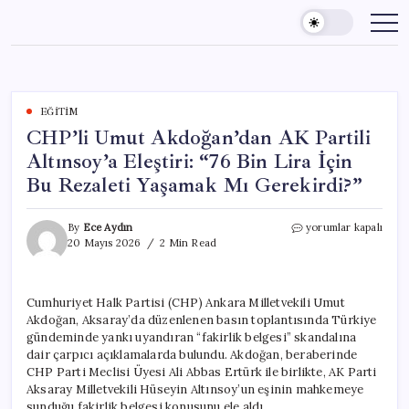
Skip
to
content
EĞITIM
CHP’li Umut Akdoğan’dan AK Partili
Altınsoy’a Eleştiri: “76 Bin Lira İçin
Bu Rezaleti Yaşamak Mı Gerekirdi?”
CHP’li
By
Ece Aydın
yorumlar kapalı
Umut
20 Mayıs 2026
2 Min Read
Akdoğan’dan
AK
Partili
Cumhuriyet Halk Partisi (CHP) Ankara Milletvekili Umut
Altınsoy’a
Akdoğan, Aksaray’da düzenlenen basın toplantısında Türkiye
Eleştiri:
“76
gündeminde yankı uyandıran “fakirlik belgesi” skandalına
Bin
dair çarpıcı açıklamalarda bulundu. Akdoğan, beraberinde
Lira
CHP Parti Meclisi Üyesi Ali Abbas Ertürk ile birlikte, AK Parti
İçin
Aksaray Milletvekili Hüseyin Altınsoy’un eşinin mahkemeye
Bu
sunduğu fakirlik belgesi konusunu ele aldı.