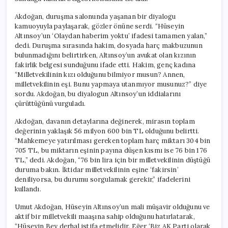
Rezaleti
Yaşamak
Akdoğan, duruşma salonunda yaşanan bir diyalogu
Mı
kamuoyuyla paylaşarak, gözler önüne serdi. “Hüseyin
Gerekirdi?”
Altınsoy’un ‘Olaydan haberim yoktu’ ifadesi tamamen yalan,”
için
dedi. Duruşma sırasında hakim, dosyada harç makbuzunun
bulunmadığını belirtirken, Altınsoy’un avukat olan kızının
fakirlik belgesi sunduğunu ifade etti. Hakim, genç kadına
“Milletvekilinin kızı olduğunu bilmiyor musun? Annen,
milletvekilinin eşi. Bunu yapmaya utanmıyor musunuz?” diye
sordu. Akdoğan, bu diyalogun Altınsoy’un iddialarını
çürüttüğünü vurguladı.
Akdoğan, davanın detaylarına değinerek, mirasın toplam
değerinin yaklaşık 56 milyon 600 bin TL olduğunu belirtti.
“Mahkemeye yatırılması gereken toplam harç miktarı 304 bin
705 TL, bu miktarın eşinin payına düşen kısmı ise 76 bin 176
TL,” dedi. Akdoğan, “76 bin lira için bir milletvekilinin düştüğü
duruma bakın. İktidar milletvekilinin eşine ‘fakirsin’
deniliyorsa, bu durumu sorgulamak gerekir,” ifadelerini
kullandı.
Umut Akdoğan, Hüseyin Altınsoy’un mali müşavir olduğunu ve
aktif bir milletvekili maaşına sahip olduğunu hatırlatarak,
“Hüseyin Bey derhal istifa etmelidir. Eğer ‘Biz AK Parti olarak