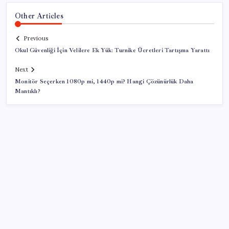
Other Articles
Previous
Okul Güvenliği İçin Velilere Ek Yük: Turnike Ücretleri Tartışma Yarattı
Next
Monitör Seçerken 1080p mi, 1440p mi? Hangi Çözünürlük Daha
Mantıklı?
SON YAZILAR
Mirasta yeni dönem: Satışta ilk hak değişecek