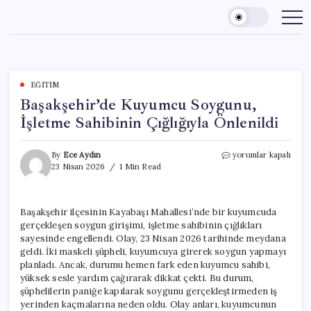
Skip
to
content
EĞITIM
Başakşehir’de Kuyumcu Soygunu,
İşletme Sahibinin Çığlığıyla Önlenildi
Başakşehir’de
By
Ece Aydın
yorumlar kapalı
Kuyumcu
23 Nisan 2026
1 Min Read
Soygunu,
İşletme
Sahibinin
Başakşehir ilçesinin Kayabaşı Mahallesi’nde bir kuyumcuda
Çığlığıyla
gerçekleşen soygun girişimi, işletme sahibinin çığlıkları
Önlenildi
için
sayesinde engellendi. Olay, 23 Nisan 2026 tarihinde meydana
geldi. İki maskeli şüpheli, kuyumcuya girerek soygun yapmayı
planladı. Ancak, durumu hemen fark eden kuyumcu sahibi,
yüksek sesle yardım çağırarak dikkat çekti. Bu durum,
şüphelilerin paniğe kapılarak soygunu gerçekleştirmeden iş
yerinden kaçmalarına neden oldu. Olay anları, kuyumcunun