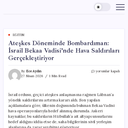
Skip
to
content
EĞITIM
Ateşkes Döneminde Bombardıman:
İsrail Bekaa Vadisi’nde Hava Saldırıları
Gerçekleştiriyor
Ateşkes
By
Ece Aydın
yorumlar kapalı
Döneminde
27 Nisan 2026
1 Min Read
Bombardıman:
İsrail
Bekaa
İsrail ordusu, geçici ateşkes anlaşmasına rağmen Lübnan’a
Vadisi’nde
yönelik saldırılarını artırma kararı aldı. Son yapılan
Hava
Saldırıları
açıklamalara göre, ülkenin doğusunda bulunan Bekaa Vadisi
Gerçekleştiriyor
hava operasyonlarıyla hedef alınmış durumda. Askeri
için
kaynaklar, bu saldırıların Hizbullah’a ait altyapı unsurlarını
hedef aldığını iddia etse de, saha bilgilerinin sivil yerleşim
alanlarına da zarar verdiğini gösteriyor.