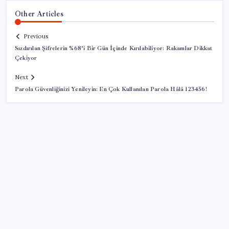
Other Articles
Previous
Sızdırılan Şifrelerin %68’i Bir Gün İçinde Kırılabiliyor: Rakamlar Dikkat
Çekiyor
Next
Parola Güvenliğinizi Yenileyin: En Çok Kullanılan Parola Hâlâ 123456!
SON YAZILAR
Eskişehir’de 2 belediye başkanı YENİ Parti’ye geçti