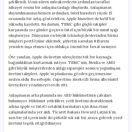
şekillendi. Uzun süren müzakerelerin ardından taraflar,
nihayet resmi bir anlaşma taslağı oluşturdu. Anlaşmanın
duyurulmasının hemen ardından, Intel hisseleri yüzde 15
oranında bir artış gösterirken, Apple hisseleri de hafif bir
yükseliş kaydetti. Bu durum, TSMC gibi güçlü rakipler
karşısında zor günler geçiren Intel için büyük bir umut ışığı
oluşturuyor. Dünyanın en büyük teknoloji devlerinden birini
müşteri portföyüne eklemek, şirketin sarsılan itibarını
yeniden inşa etmesi için oldukça önemli bir fırsat sunuyor.
Öte yandan, Apple da üretim süreçlerini tek bir kaynağa
bağımlılıktan kurtarmak istiyor. TSMC’nin, Nvidia ve AMD
gibi büyük müşterilerden aldığı siparişler sonucu yoğunlaşan
üretim talepleri, Apple’ın planlarını gözden geçirmesine
neden oldu. Bu sebeple, Cupertino merkezli firma alternatif
üreticilere yönelmeyi tercih etti.
Anlaşmanın arka planında ise ABD hükümetinin çabaları
bulunuyor. Hükümet yetkilileri, yerli üretimi desteklemek
adına Apple ve Intel’i ortaklık kurmaları için ikna etme
çalışmalarında yer aldı. Ticaret Bakanı Howard Lutnick’in,
son bir yıl içerisinde iki şirketle sık sık bir araya gelerek yerel
üretimi teşvik ettiği biliniyor.