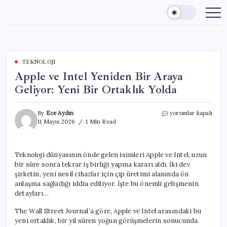
Skip
to
content
TEKNOLOJI
Apple ve Intel Yeniden Bir Araya
Geliyor: Yeni Bir Ortaklık Yolda
Apple
By
Ece Aydın
yorumlar kapalı
ve
11 Mayıs 2026
1 Min Read
Intel
Yeniden
Bir
Teknoloji dünyasının önde gelen isimleri Apple ve Intel, uzun
Araya
bir süre sonra tekrar iş birliği yapma kararı aldı. İki dev
Geliyor:
Yeni
şirketin, yeni nesil cihazlar için çip üretimi alanında ön
Bir
anlaşma sağladığı iddia ediliyor. İşte bu önemli gelişmenin
Ortaklık
detayları…
Yolda
için
The Wall Street Journal’a göre, Apple ve Intel arasındaki bu
yeni ortaklık, bir yıl süren yoğun görüşmelerin sonucunda