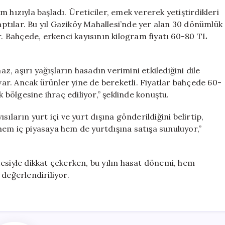
Hasadı
 hızıyla başladı. Üreticiler, emek vererek yetiştirdikleri
Başladı:
yaptılar. Bu yıl Gaziköy Mahallesi’nde yer alan 30 dönümlük
Fiyatlar
r. Bahçede, erkenci kayısının kilogram fiyatı 60-80 TL
60-
80
TL
 aşırı yağışların hasadın verimini etkilediğini dile
Arasında
 var. Ancak ürünler yine de bereketli. Fiyatlar bahçede 60-
Değişiyor
k bölgesine ihraç ediliyor,” şeklinde konuştu.
için
ıların yurt içi ve yurt dışına gönderildiğini belirtip,
hem iç piyasaya hem de yurtdışına satışa sunuluyor,”
litesiyle dikkat çekerken, bu yılın hasat dönemi, hem
değerlendiriliyor.