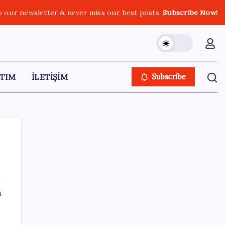
o our newsletter & never miss our best posts.
Subscribe Now!
TIM
İLETİŞİM
Subscribe
SON YAZILAR
ı
Resmen Meclis’e sunuldu: İşte 10 soruda
‘çerçeve yasa’ teklifi…