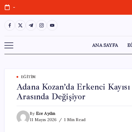
Skip
-
to
content
https://www.facebook.com/
https://twitter.com/
https://t.me/
https://www.instagram.com/
https://youtube.com/
ANA SAYFA
E
EĞITIM
Adana Kozan’da Erkenci Kayısı 
Arasında Değişiyor
By
Ece Aydın
11 Mayıs 2026
1 Min Read