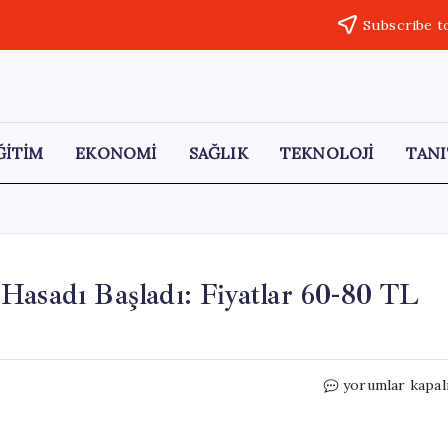
Subscribe t
ĞİTİM
EKONOMİ
SAĞLIK
TEKNOLOJİ
TANI
Hasadı Başladı: Fiyatlar 60-80 TL
Adana
yorumlar kapal
Kozan’da
Erkenci
Kayısı