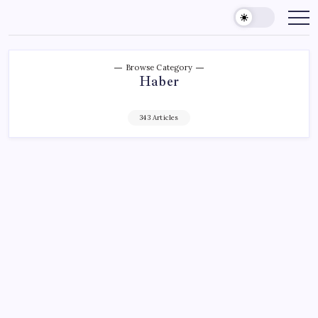
Skip
to
content
Browse Category
Haber
343 Articles