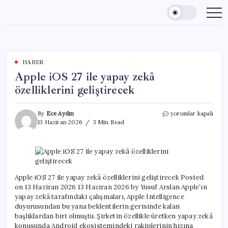
Skip
to
content
HABER
Apple iOS 27 ile yapay zekâ
özelliklerini geliştirecek
Apple
By
Ece Aydın
yorumlar kapalı
iOS
13 Haziran 2026
3 Min Read
27
ile
yapay
zekâ
özelliklerini
geliştirecek
Apple iOS 27 ile yapay zekâ özelliklerini geliştirecek Posted
için
on 13 Haziran 2026 13 Haziran 2026 by Yusuf Arslan Apple’ın
yapay zekâ tarafındaki çalışmaları, Apple Intelligence
duyurusundan bu yana beklentilerin gerisinde kalan
başlıklardan biri olmuştu. Şirketin özellikle üretken yapay zekâ
konusunda Android ekosistemindeki rakiplerinin hızına