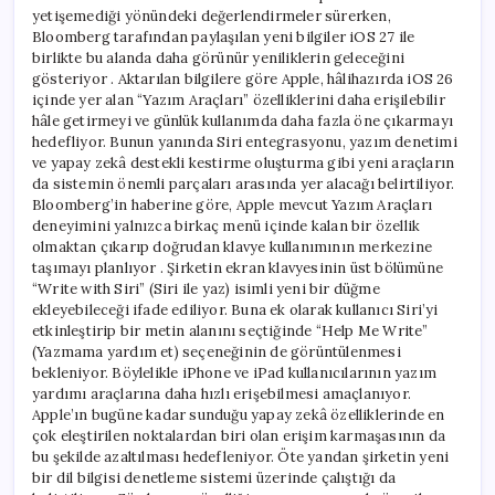
yetişemediği yönündeki değerlendirmeler sürerken,
Bloomberg tarafından paylaşılan yeni bilgiler iOS 27 ile
birlikte bu alanda daha görünür yeniliklerin geleceğini
gösteriyor . Aktarılan bilgilere göre Apple, hâlihazırda iOS 26
içinde yer alan “Yazım Araçları” özelliklerini daha erişilebilir
hâle getirmeyi ve günlük kullanımda daha fazla öne çıkarmayı
hedefliyor. Bunun yanında Siri entegrasyonu, yazım denetimi
ve yapay zekâ destekli kestirme oluşturma gibi yeni araçların
da sistemin önemli parçaları arasında yer alacağı belirtiliyor.
Bloomberg’in haberine göre, Apple mevcut Yazım Araçları
deneyimini yalnızca birkaç menü içinde kalan bir özellik
olmaktan çıkarıp doğrudan klavye kullanımının merkezine
taşımayı planlıyor . Şirketin ekran klavyesinin üst bölümüne
“Write with Siri” (Siri ile yaz) isimli yeni bir düğme
ekleyebileceği ifade ediliyor. Buna ek olarak kullanıcı Siri’yi
etkinleştirip bir metin alanını seçtiğinde “Help Me Write”
(Yazmama yardım et) seçeneğinin de görüntülenmesi
bekleniyor. Böylelikle iPhone ve iPad kullanıcılarının yazım
yardımı araçlarına daha hızlı erişebilmesi amaçlanıyor.
Apple’ın bugüne kadar sunduğu yapay zekâ özelliklerinde en
çok eleştirilen noktalardan biri olan erişim karmaşasının da
bu şekilde azaltılması hedefleniyor. Öte yandan şirketin yeni
bir dil bilgisi denetleme sistemi üzerinde çalıştığı da