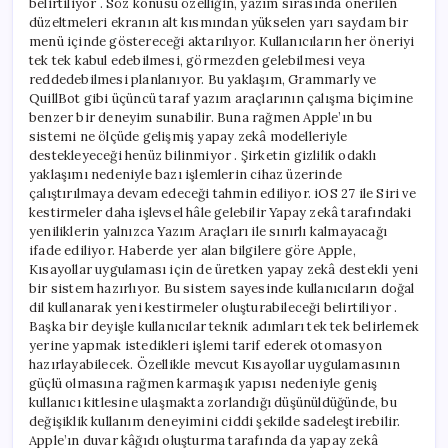
belirtiliyor . Söz konusu özelliğin, yazım sırasında önerilen
düzeltmeleri ekranın alt kısmından yükselen yarı saydam bir
menü içinde göstereceği aktarılıyor. Kullanıcıların her öneriyi
tek tek kabul edebilmesi, görmezden gelebilmesi veya
reddedebilmesi planlanıyor. Bu yaklaşım, Grammarly ve
QuillBot gibi üçüncü taraf yazım araçlarının çalışma biçimine
benzer bir deneyim sunabilir. Buna rağmen Apple’ın bu
sistemi ne ölçüde gelişmiş yapay zekâ modelleriyle
destekleyeceği henüz bilinmiyor . Şirketin gizlilik odaklı
yaklaşımı nedeniyle bazı işlemlerin cihaz üzerinde
çalıştırılmaya devam edeceği tahmin ediliyor. iOS 27 ile Siri ve
kestirmeler daha işlevsel hâle gelebilir Yapay zekâ tarafındaki
yeniliklerin yalnızca Yazım Araçları ile sınırlı kalmayacağı
ifade ediliyor. Haberde yer alan bilgilere göre Apple,
Kısayollar uygulaması için de üretken yapay zekâ destekli yeni
bir sistem hazırlıyor. Bu sistem sayesinde kullanıcıların doğal
dil kullanarak yeni kestirmeler oluşturabileceği belirtiliyor .
Başka bir deyişle kullanıcılar teknik adımları tek tek belirlemek
yerine yapmak istedikleri işlemi tarif ederek otomasyon
hazırlayabilecek. Özellikle mevcut Kısayollar uygulamasının
güçlü olmasına rağmen karmaşık yapısı nedeniyle geniş
kullanıcı kitlesine ulaşmakta zorlandığı düşünüldüğünde, bu
değişiklik kullanım deneyimini ciddi şekilde sadeleştirebilir.
Apple’ın duvar kâğıdı oluşturma tarafında da yapay zekâ